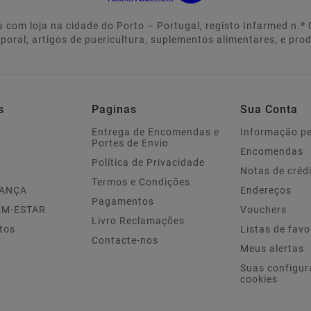
 com loja na cidade do Porto – Portugal, registo Infarmed n.
rporal, artigos de puericultura, suplementos alimentares, e pro
s
Paginas
Sua Conta
Entrega de Encomendas e
Informação p
Portes de Envio
Encomendas
Política de Privacidade
Notas de créd
Termos e Condições
IANÇA
Endereços
Pagamentos
EM-ESTAR
Vouchers
Livro Reclamações
tos
Listas de favo
Contacte-nos
Meus alertas
Suas configur
cookies