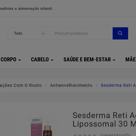
alhitas e alimentação infantil.
CORPO
CABELO
SAÚDE E BEM-ESTAR
MÃE
ações Com O Rosto
Antienvelhecimento
Sesderma Reti 
Sesderma Reti 
Lipossomal 30 M
comentário(0)




