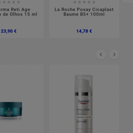

















rma Reti Age
La Roche Posay Cicaplast
o de Olhos 15 ml
Baume B5+ 100ml
Preço
Preço
23,90 €
14,78 €

