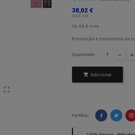
38,02 €
Com IVA
56.95 €
PVPR
Prevenção e tratamento de 
Quantidade :

Adicionar

Partilhar:
100% Seguro.
Métodos