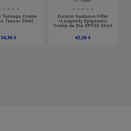

















e Tensage Creme
Eucerin Hyaluron-Filler
to Tensor 50ml
+Longevity Epigenetic
Creme de Dia SPF30 50ml
Preço
Preço
34,30 €
42,28 €