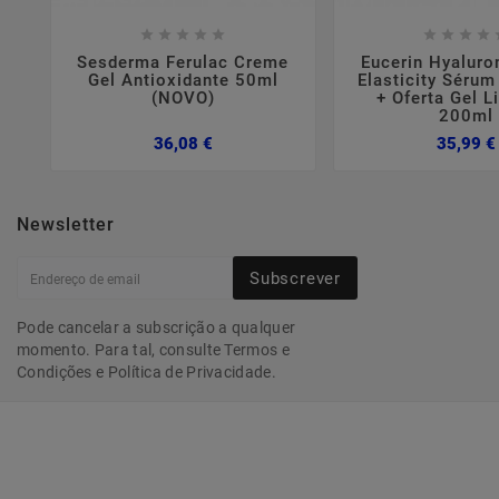















Sesderma Ferulac Creme
Eucerin Hyaluron
Gel Antioxidante 50ml
Elasticity Séru
(NOVO)
+ Oferta Gel 
200ml
Preço
36,08 €
35,99 €
Newsletter
Subscrever
Pode cancelar a subscrição a qualquer
momento. Para tal, consulte Termos e
Condições e Política de Privacidade.