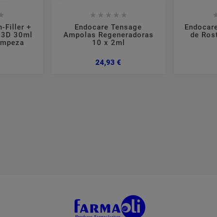













-Filler +
Endocare Tensage
Endocar
m 3D 30ml
Ampolas Regeneradoras
de Ros
Limpeza
10 x 2ml
Preço
Preço
24,93 €