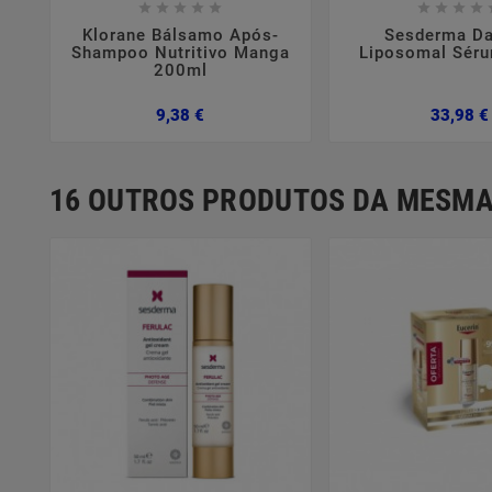















Klorane Bálsamo Após-
Sesderma D
Shampoo Nutritivo Manga
Liposomal Sér
200ml
Preço
9,38 €
33,98 €
16 OUTROS PRODUTOS DA MESMA