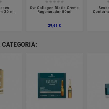













aeses
Svr Collagen Biotic Creme
Sesde
um 30 ml
Regenerador 50ml
Contorn
Preço
Preço
29,61 €
 CATEGORIA: