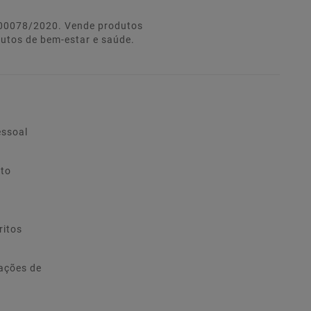
º 00078/2020. Vende produtos
dutos de bem-estar e saúde.
essoal
ito
ritos
ações de