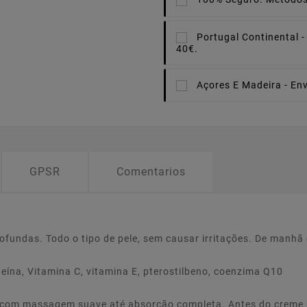
Portugal Continental -
40€.
Açores E Madeira -
Env
GPSR
Comentarios
fundas. Todo o tipo de pele, sem causar irritações. De manhã 
neína, Vitamina C, vitamina E, pterostilbeno, coenzima Q10
, com massagem suave até absorção completa. Antes do creme h