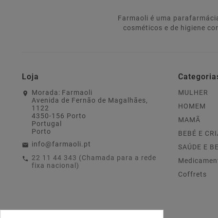
Farmaoli é uma parafarmácia
cosméticos e de higiene co
Loja
Categoria
Morada:
Farmaoli
MULHER
Avenida de Fernão de Magalhães,
HOMEM
1122
4350-156 Porto
MAMÃ
Portugal
Porto
BEBÉ E CR
info@farmaoli.pt
SAÚDE E B
22 11 44 343 (Chamada para a rede
Medicamen
fixa nacional)
Coffrets