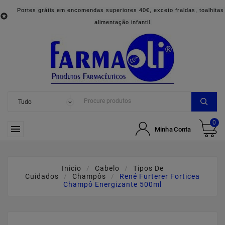
Portes grátis em encomendas superiores 40€, exceto fraldas, toalhitas

alimentação infantil.
0

Minha Conta
Inicio
Cabelo
Tipos De
Cuidados
Champôs
René Furterer Forticea
Champô Energizante 500ml