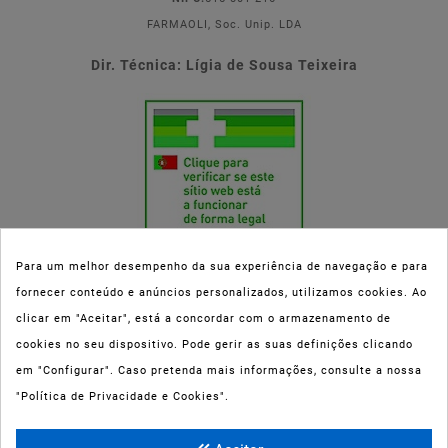
FARMAOLI, Soc. Unip. LDA
Dir. Técnica: Lígia de Sousa Teixeira
Para um melhor desempenho da sua experiência de navegação e para
fornecer conteúdo e anúncios personalizados, utilizamos cookies. Ao
Esta parafarmácia (Farmaoli) encontra-se autorizada pelo INFARMED
clicar em "Aceitar", está a concordar com o armazenamento de
(registo nº 00078/2020) para a dispensa de Medicamentos Não
cookies no seu dispositivo. Pode gerir as suas definições clicando
Sujeitos a Receita Médica (MNSRM) e produtos de saúde e bem-estar
em "Configurar". Caso pretenda mais informações, consulte a nossa
ao domicílio e através da internet. Os Medicamentos Não Sujeitos a
"Política de Privacidade e Cookies".
Receita Médica só podem ser entregues nos concelhos do Porto,
Maia, Matosinhos, Gondomar e Vila Nova de Gaia.