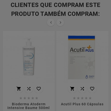
CLIENTES QUE COMPRAM ESTE
PRODUTO TAMBÉM COMPRAM:


















Bioderma Atoderm
Acutil Plus 60 Cápsulas
Intensive Baume 500ml