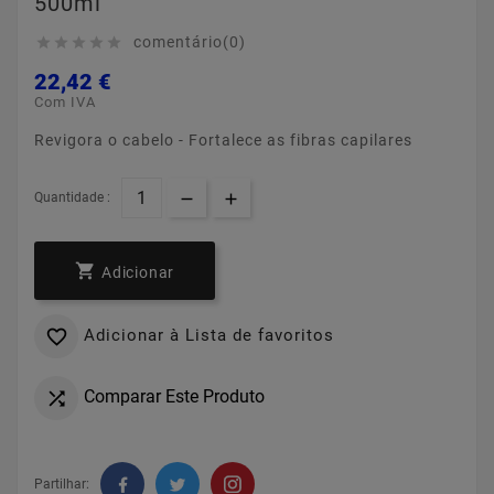
500ml
comentário(0)





22,42 €
Com IVA
Revigora o cabelo - Fortalece as fibras capilares
Quantidade :

Adicionar
Adicionar à Lista de favoritos

Comparar Este Produto

Partilhar: