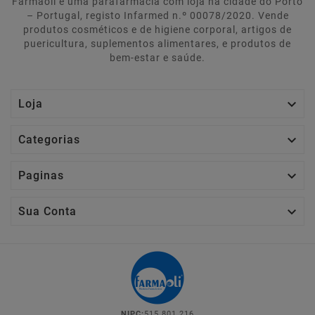
Farmaoli é uma parafarmácia com loja na cidade do Porto
– Portugal, registo Infarmed n.º 00078/2020. Vende
produtos cosméticos e de higiene corporal, artigos de
puericultura, suplementos alimentares, e produtos de
bem-estar e saúde.

Loja

Categorias

Paginas

Sua Conta
NIPC:
515 801 216