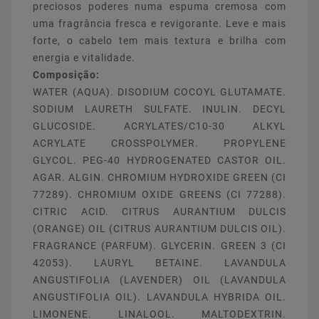
preciosos poderes numa espuma cremosa com
uma fragrância fresca e revigorante. Leve e mais
forte, o cabelo tem mais textura e brilha com
energia e vitalidade.
Composição:
WATER (AQUA). DISODIUM COCOYL GLUTAMATE.
SODIUM LAURETH SULFATE. INULIN. DECYL
GLUCOSIDE. ACRYLATES/C10-30 ALKYL
ACRYLATE CROSSPOLYMER. PROPYLENE
GLYCOL. PEG-40 HYDROGENATED CASTOR OIL.
AGAR. ALGIN. CHROMIUM HYDROXIDE GREEN (CI
77289). CHROMIUM OXIDE GREENS (CI 77288).
CITRIC ACID. CITRUS AURANTIUM DULCIS
(ORANGE) OIL (CITRUS AURANTIUM DULCIS OIL).
FRAGRANCE (PARFUM). GLYCERIN. GREEN 3 (CI
42053). LAURYL BETAINE. LAVANDULA
ANGUSTIFOLIA (LAVENDER) OIL (LAVANDULA
ANGUSTIFOLIA OIL). LAVANDULA HYBRIDA OIL.
LIMONENE. LINALOOL. MALTODEXTRIN.