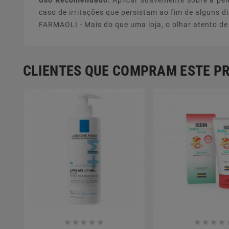
Uso Recomendado:
Aplicar suavemente sobre a pe
caso de irritações que persistam ao fim de alguns d
FARMAOLI - Mais do que uma loja, o olhar atento d
CLIENTES QUE COMPRAM ESTE 














