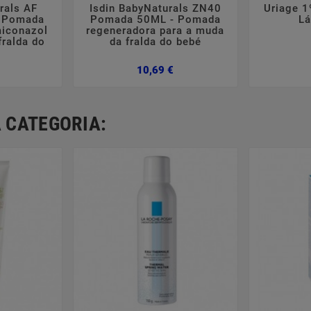
rals AF
Isdin BabyNaturals ZN40
Uriage 1
 Pomada
Pomada 50ML - Pomada
Lá
miconazol
regeneradora para a muda
fralda do
da fralda do bebé
Preço
Preço
10,69 €
 CATEGORIA: