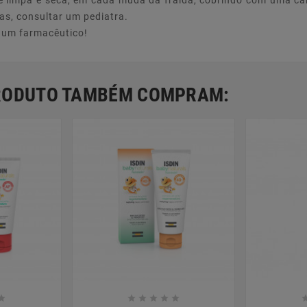
le limpa e seca, em cada muda da fralda, cobrindo com uma ca
ias, consultar um pediatra.
e um farmacêutico!
PRODUTO TAMBÉM COMPRAM:












