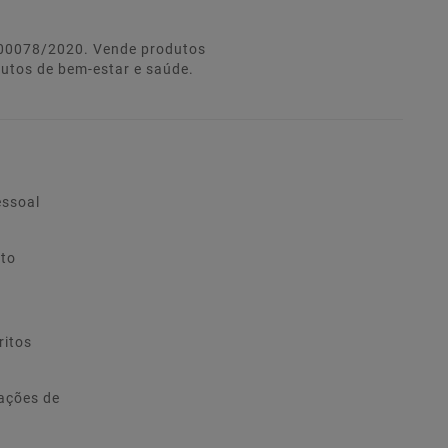
º 00078/2020. Vende produtos
dutos de bem-estar e saúde.
essoal
ito
ritos
ações de