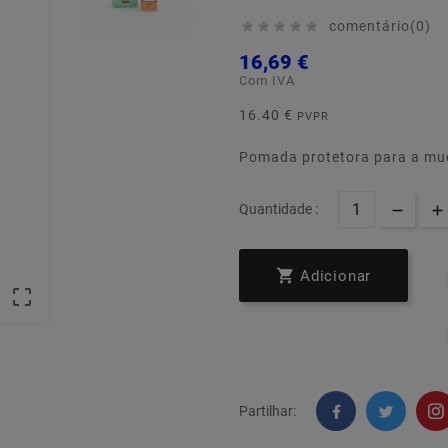
comentário(0)





16,69 €
Com IVA
16.40 €
PVPR
Pomada protetora para a mud
Quantidade :

Adicionar

Partilhar: