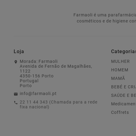
Farmaoli é uma parafarmácia
cosméticos e de higiene co
Loja
Categoria
Morada:
Farmaoli
MULHER
Avenida de Fernão de Magalhães,
HOMEM
1122
4350-156 Porto
MAMÃ
Portugal
Porto
BEBÉ E CR
info@farmaoli.pt
SAÚDE E B
22 11 44 343 (Chamada para a rede
Medicamen
fixa nacional)
Coffrets