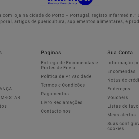
 com loja na cidade do Porto – Portugal, registo Infarmed n.
rporal, artigos de puericultura, suplementos alimentares, e pro
s
Paginas
Sua Conta
Entrega de Encomendas e
Informação p
Portes de Envio
Encomendas
Política de Privacidade
Notas de créd
Termos e Condições
IANÇA
Endereços
Pagamentos
EM-ESTAR
Vouchers
Livro Reclamações
tos
Listas de favo
Contacte-nos
Meus alertas
Suas configur
cookies