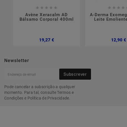















Avène Xeracalm AD
A-Derma Exomeg
Bálsamo Corporal 400ml
Leite Emolient
Preço
19,27 €
12,90 €
Newsletter
Subscrever
Pode cancelar a subscrição a qualquer
momento. Para tal, consulte Termos e
Condições e Política de Privacidade.