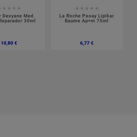

















y Dexyane Med
La Roche Posay Lipikar
Reparador 30ml
Baume Ap+m 75ml
Preço
Preço
10,80 €
6,77 €