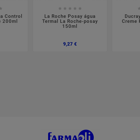













a Control
La Roche Posay água
Ducra
e 200ml
Termal La Roche-posay
Creme 
150ml
Preço
Preço
9,27 €