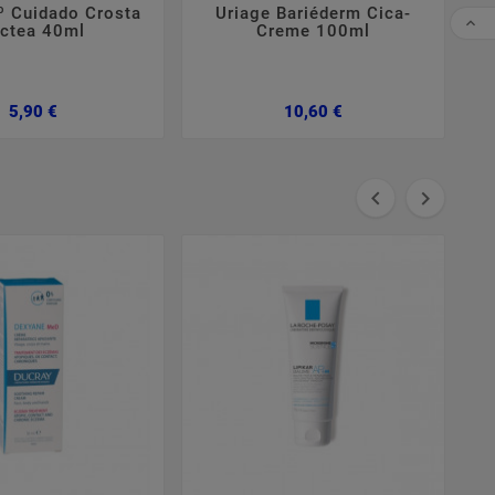
º Cuidado Crosta
Uriage Bariéderm Cica-
A
CO

ctea 40ml
Creme 100ml
G
Preço
Preço
5,90 €
10,60 €

