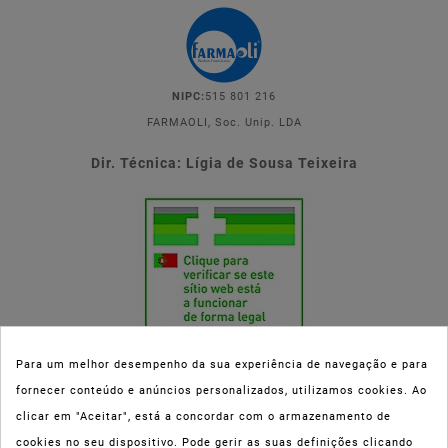
NIPC:
515 801 216
FARMAOLI, Soc. Unip. LDA
Dir. Técnica: Lígia de Sousa Teixeira
Para um melhor desempenho da sua experiência de navegação e para
fornecer conteúdo e anúncios personalizados, utilizamos cookies. Ao
Esta parafarmácia (Farmaoli) encontra-se autorizada pelo INFARMED
clicar em "Aceitar", está a concordar com o armazenamento de
(registo nº 00078/2020) para a dispensa de Medicamentos Não
cookies no seu dispositivo. Pode gerir as suas definições clicando