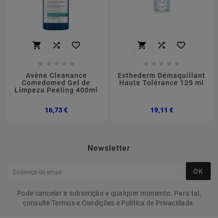
















Avène Cleanance
Esthederm Démaquillant
Comedomed Gel de
Haute Tolérance 125 ml
Limpeza Peeling 400ml
Preço
Preço
16,73 €
19,11 €
Newsletter
OK
Pode cancelar a subscrição a qualquer momento. Para tal,
consulte Termos e Condições e Política de Privacidade.