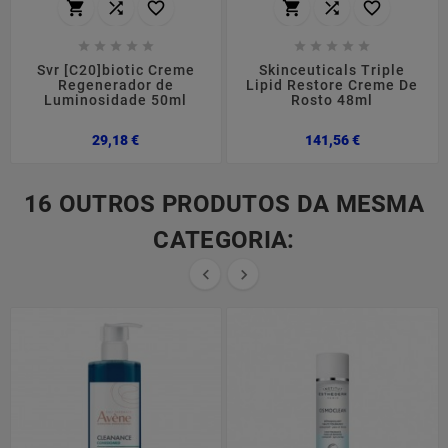
















Svr [C20]biotic Creme
Skinceuticals Triple
Regenerador de
Lipid Restore Creme De
Luminosidade 50ml
Rosto 48ml
Preço
Preço
29,18 €
141,56 €
16 OUTROS PRODUTOS DA MESMA
CATEGORIA:

