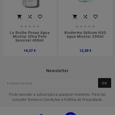
















La Roche Posay Água
Bioderma Sébium H2O
Micelar Ultra Pele
água Micelar 250ml
Sensível 400ml
Preço
Preço
14,37 €
12,30 €
Newsletter
OK
Pode cancelar a subscrição a qualquer momento. Para tal,
consulte Termos e Condições e Política de Privacidade.