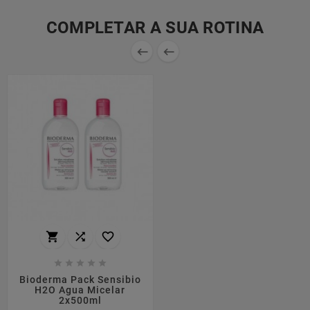
COMPLETAR A SUA ROTINA










Bioderma Pack Sensibio
H2O Agua Micelar
2x500ml