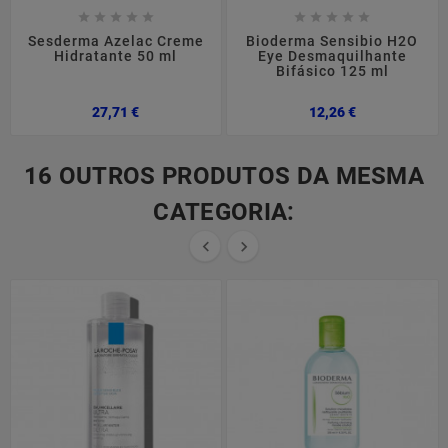










Sesderma Azelac Creme
Bioderma Sensibio H2O
Hidratante 50 ml
Eye Desmaquilhante
Bifásico 125 ml
Preço
Preço
27,71 €
12,26 €
16 OUTROS PRODUTOS DA MESMA
CATEGORIA:

