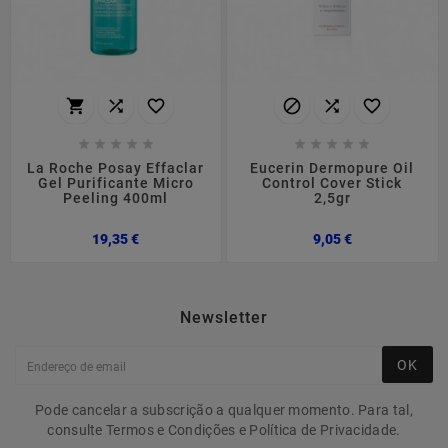
















La Roche Posay Effaclar
Eucerin Dermopure Oil
Gel Purificante Micro
Control Cover Stick
Peeling 400ml
2,5gr
Preço
Preço
19,35 €
9,05 €
Newsletter
OK
Pode cancelar a subscrição a qualquer momento. Para tal,
consulte Termos e Condições e Política de Privacidade.