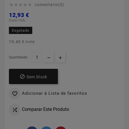
comentário(0)





12,93 €
Com IVA
Esgotado
19.45 €
PVPR
Quantidade :

Sem Stock
Adicionar à Lista de favoritos

Comparar Este Produto
