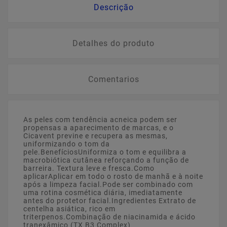
Descrição
Detalhes do produto
Comentarios
As peles com tendência acneica podem ser
propensas a aparecimento de marcas, e o
Cicavent previne e recupera as mesmas,
uniformizando o tom da
pele.BenefíciosUniformiza o tom e equilibra a
macrobiótica cutânea reforçando a função de
barreira. Textura leve e fresca.Como
aplicarAplicar em todo o rosto de manhã e à noite
após a limpeza facial.Pode ser combinado com
uma rotina cosmética diária, imediatamente
antes do protetor facial.Ingredientes Extrato de
centelha asiática, rico em
triterpenos.Combinação de niacinamida e ácido
tranexâmico (TX B3 Complex)