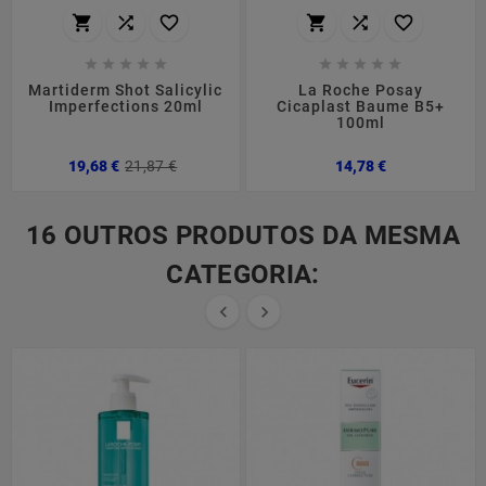
















Martiderm Shot Salicylic
La Roche Posay
Imperfections 20ml
Cicaplast Baume B5+
100ml
Preço
Preço
Preço
19,68 €
21,87 €
14,78 €
normal
16 OUTROS PRODUTOS DA MESMA
CATEGORIA:

