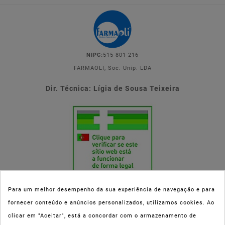
NIPC:
515 801 216
FARMAOLI, Soc. Unip. LDA
Dir. Técnica: Lígia de Sousa Teixeira
Para um melhor desempenho da sua experiência de navegação e para
fornecer conteúdo e anúncios personalizados, utilizamos cookies. Ao
Esta parafarmácia (Farmaoli) encontra-se autorizada pelo INFARMED
clicar em "Aceitar", está a concordar com o armazenamento de