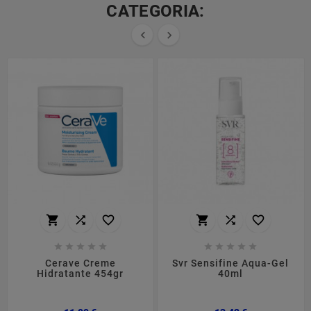
CATEGORIA:


















Cerave Creme
Svr Sensifine Aqua-Gel
Hidratante 454gr
40ml
Preço
Preço