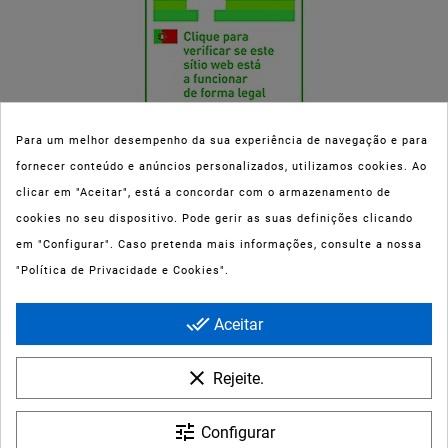
Para um melhor desempenho da sua experiência de navegação e para
fornecer conteúdo e anúncios personalizados, utilizamos cookies. Ao
Esta parafarmácia (Farmaoli) encontra-se autorizada pelo INFARMED
clicar em "Aceitar", está a concordar com o armazenamento de
(registo nº 00078/2020) para a dispensa de Medicamentos Não
cookies no seu dispositivo. Pode gerir as suas definições clicando
Sujeitos a Receita Médica (MNSRM) e produtos de saúde e bem-estar
em "Configurar". Caso pretenda mais informações, consulte a nossa
ao domicílio e através da internet. Os Medicamentos Não Sujeitos a
"Política de Privacidade e Cookies".
Receita Médica só podem ser entregues nos concelhos do Porto,
Maia, Matosinhos, Gondomar e Vila Nova de Gaia.
done_all
Aceitar
clear
Rejeite.
tune
Configurar