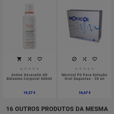
















Avène Xeracalm AD
Movicol Pó Para Solução
Bálsamo Corporal 400ml
Oral Saquetas - 30 un
Preço
Preço
19,27 €
16,67 €
16 OUTROS PRODUTOS DA MESMA