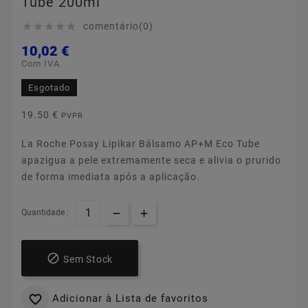
Tube 200ml
comentário(0)





10,02 €
Com IVA
Esgotado
19.50 €
PVPR
La Roche Posay Lipikar Bálsamo AP+M Eco Tube
apazigua a pele extremamente seca e alivia o prurido
de forma imediata após a aplicação.
Quantidade :

Sem Stock
Adicionar à Lista de favoritos
