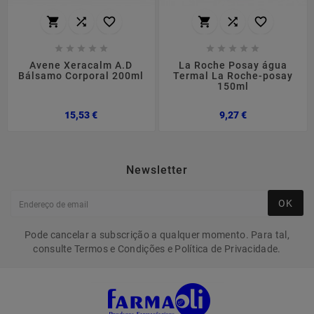
















Avene Xeracalm A.D
La Roche Posay água
Bálsamo Corporal 200ml
Termal La Roche-posay
150ml
Preço
Preço
15,53 €
9,27 €
Newsletter
OK
Pode cancelar a subscrição a qualquer momento. Para tal,
consulte Termos e Condições e Política de Privacidade.