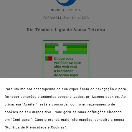
NIPC:
515 801 216
FARMAOLI, Soc. Unip. LDA
Dir. Técnica: Lígia de Sousa Teixeira
Para um melhor desempenho da sua experiência de navegação e para
fornecer conteúdo e anúncios personalizados, utilizamos cookies. Ao
Esta parafarmácia (Farmaoli) encontra-se autorizada pelo INFARMED
clicar em "Aceitar", está a concordar com o armazenamento de
(registo nº 00078/2020) para a dispensa de Medicamentos Não
cookies no seu dispositivo. Pode gerir as suas definições clicando
Sujeitos a Receita Médica (MNSRM) e produtos de saúde e bem-estar
em "Configurar". Caso pretenda mais informações, consulte a nossa
ao domicílio e através da internet. Os Medicamentos Não Sujeitos a
"Política de Privacidade e Cookies".