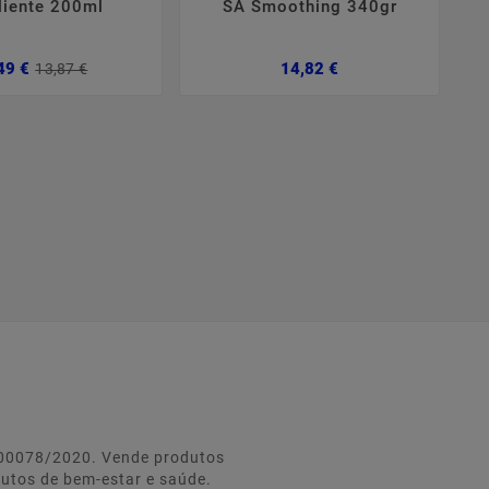
iente 200ml
SA Smoothing 340gr
Preço
Preço
Preço
49 €
14,82 €
13,87 €
normal
º 00078/2020. Vende produtos
dutos de bem-estar e saúde.