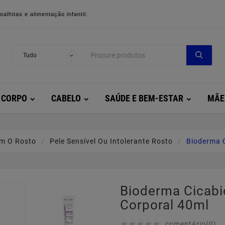
alhitas e alimentação infantil.
CORPO
CABELO
SAÚDE E BEM-ESTAR
MÃE
m O Rosto
Pele Sensível Ou Intolerante Rosto
Bioderma C
Bioderma Cicabi
Corporal 40ml
comentário(0)




