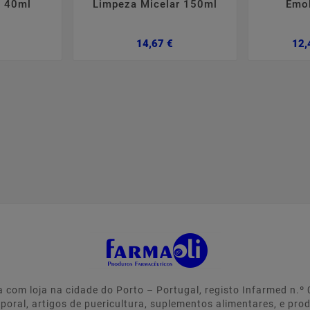
+ 40ml
Limpeza Micelar 150ml
Emol
reço
Preço
14,67 €
12,
 com loja na cidade do Porto – Portugal, registo Infarmed n.
rporal, artigos de puericultura, suplementos alimentares, e pro