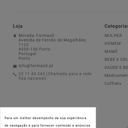
Loja
Categoria
Morada:
Farmaoli
MULHER
Avenida de Fernão de Magalhães,
HOMEM
1122
4350-156 Porto
MAMÃ
Portugal
Porto
BEBÉ E CR
info@farmaoli.pt
SAÚDE E B
22 11 44 343 (Chamada para a rede
Medicamen
fixa nacional)
Coffrets
Para um melhor desempenho da sua experiência
NIPC:
515 801 216
de navegação e para fornecer conteúdo e anúncios