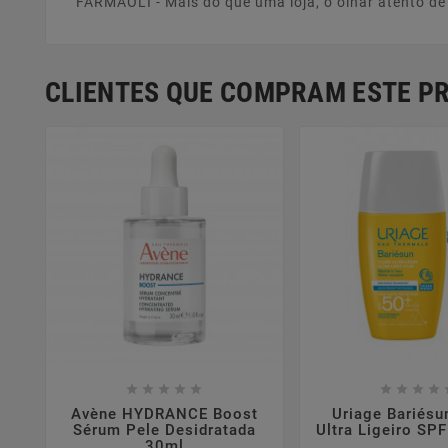
FARMAOLI - Mais do que uma loja, o olhar atento d
CLIENTES QUE COMPRAM ESTE 















Avène HYDRANCE Boost
Uriage Bariésu
Sérum Pele Desidratada
Ultra Ligeiro SP
30ml