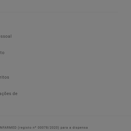
essoal
ito
ritos
ações de
 INFARMED (registo nº 00078/2020) para a dispensa