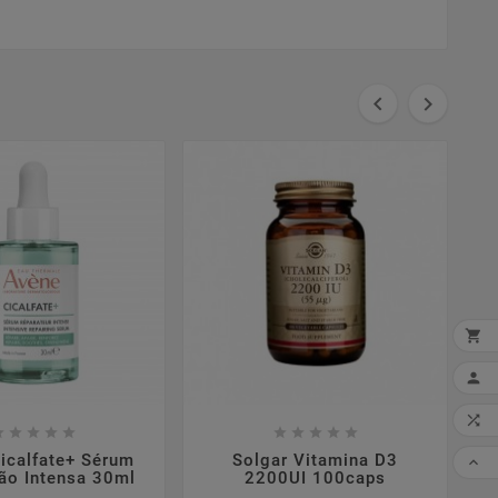




MI


















CO
icalfate+ Sérum
Solgar Vitamina D3

ão Intensa 30ml
2200UI 100caps