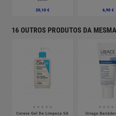
Preço
P
20,10 €
6,90 €
16 OUTROS PRODUTOS DA MESMA















Cerave Gel De Limpeza SA
Uriage Bariéde