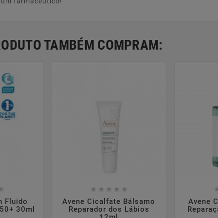
e um farmacêutico!
PRODUTO TAMBÉM COMPRAM:













n Fluido
Avene Cicalfate Bálsamo
Avene C
F50+ 30ml
Reparador dos Lábios
Reparaç
12ml