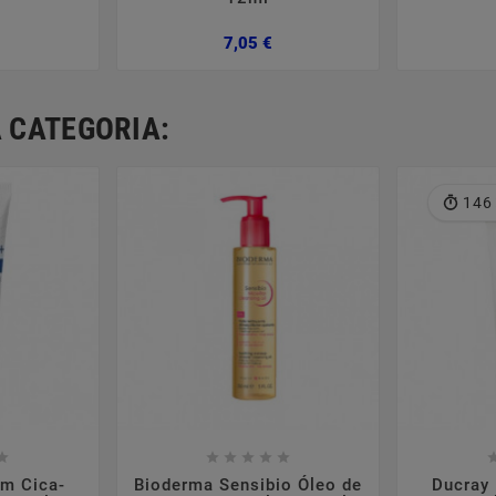
reço
Preço
7,05 €
 CATEGORIA:
146













rm Cica-
Bioderma Sensibio Óleo de
Ducray