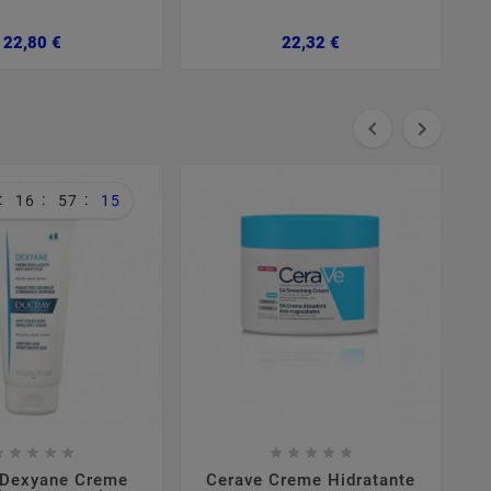
Preço
Preço
22,80 €
22,32 €


:
:
:
16
57
15

















 Dexyane Creme
Cerave Creme Hidratante