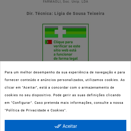
FARMAOLI, Soc. Unip. LDA
Dir. Técnica: Lígia de Sousa Teixeira
Para um melhor desempenho da sua experiência de navegação e para
fornecer conteúdo e anúncios personalizados, utilizamos cookies. Ao
Esta parafarmácia (Farmaoli) encontra-se autorizada pelo INFARMED
clicar em "Aceitar", está a concordar com o armazenamento de
(registo nº 00078/2020) para a dispensa de Medicamentos Não
cookies no seu dispositivo. Pode gerir as suas definições clicando
Sujeitos a Receita Médica (MNSRM) e produtos de saúde e bem-estar
em "Configurar". Caso pretenda mais informações, consulte a nossa
ao domicílio e através da internet. Os Medicamentos Não Sujeitos a
"Política de Privacidade e Cookies".
Receita Médica só podem ser entregues nos concelhos do Porto,
Maia, Matosinhos, Gondomar e Vila Nova de Gaia.
done_all
Aceitar