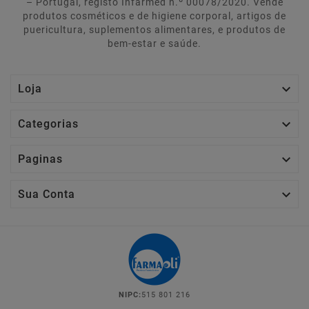
– Portugal, registo Infarmed n.º 00078/2020. Vende
produtos cosméticos e de higiene corporal, artigos de
puericultura, suplementos alimentares, e produtos de
bem-estar e saúde.

Loja

Categorias

Paginas

Sua Conta
NIPC:
515 801 216