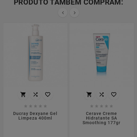
PRODUTO TAMBÉM COMPRAM:


















Ducray Dexyane Gel
Cerave Creme
Limpeza 400ml
Hidratante SA
Smoothing 177gr