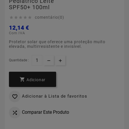
Pediátrico Leite
SPF50+ 100ml
comentário(0)





12,14 €
Com IVA
Protetor solar que oferece uma proteção muito
elevada, multirresistente e invisível.
Quantidade :

Adicionar
Adicionar à Lista de favoritos

Comparar Este Produto
