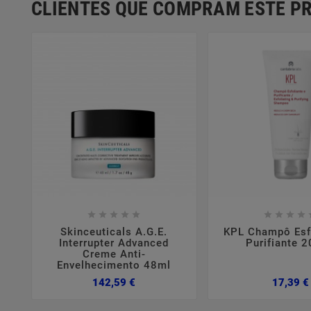
CLIENTES QUE COMPRAM ESTE 















Skinceuticals A.G.E.
KPL Champô Esfo
Interrupter Advanced
Purifiante 
Creme Anti-
Envelhecimento 48ml
Preço
142,59 €
17,39 €