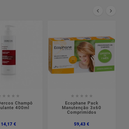



















Dercos Champô
Ecophane Pack
mulante 400ml
Manutenção 3x60
Comprimidos
Preço
Preço
14,17 €
59,43 €