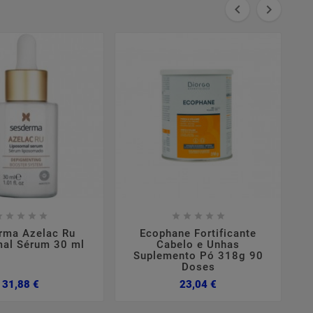



















rma Azelac Ru
Ecophane Fortificante
al Sérum 30 ml
Cabelo e Unhas
Suplemento Pó 318g 90
Doses
Preço
Preço
31,88 €
23,04 €