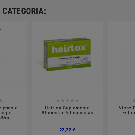
 CATEGORIA:













riphasic
Hairlox Suplemento
Vichy 
hampô
Alimentar 60 cápsulas
Esti
500ml
Preço
Preço
23,22 €