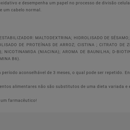
 oxidativo e desempenha um papel no processo de divisão celula
de um cabelo normal.
 ESTABILIZADOR: MALTODEXTRINA; HIDROLISADO DE SÉSAMO;
OLISADO DE PROTEÍNAS DE ARROZ; CISTINA ; CITRATO DE 
; NICOTINAMIDA (NIACINA); AROMA DE BAUNILHA; D-BIOTI
MINA B6).
 período aconselhável de 3 meses, o qual pode ser repetido. E
tos alimentares não são substitutos de uma dieta variada e e
e um farmacêutico!