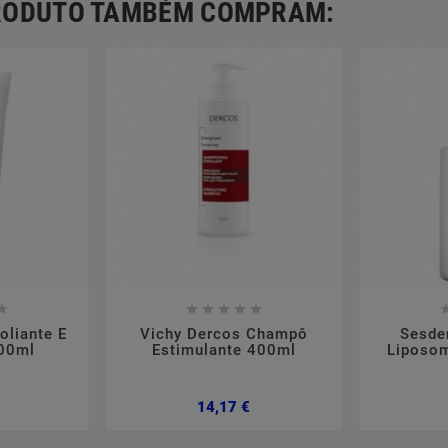
PRODUTO TAMBÉM COMPRAM:













liante E
Vichy Dercos Champô
Sesde
200ml
Estimulante 400ml
Liposom
Preço
Preço
14,17 €