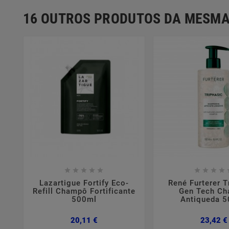
16 OUTROS PRODUTOS DA MESMA















Lazartigue Fortify Eco-
René Furterer T
Refill Champô Fortificante
Gen Tech C
500ml
Antiqueda 
Preço
20,11 €
23,42 €