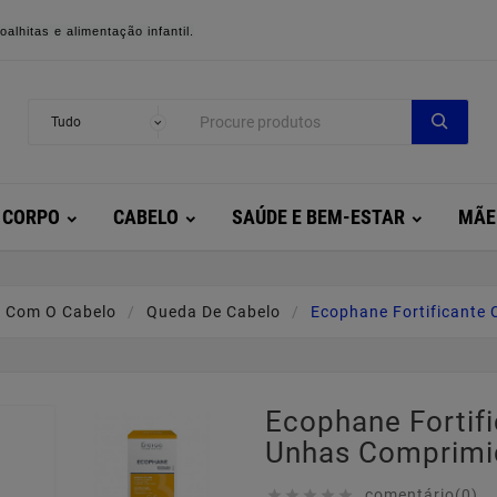
alhitas e alimentação infantil.
CORPO
CABELO
SAÚDE E BEM-ESTAR
MÃE
 Com O Cabelo
Queda De Cabelo
Ecophane Fortificante
Ecophane Fortif
Unhas Comprimi
comentário(0)




