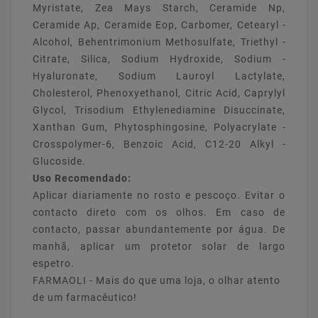
Myristate, Zea ­Mays ­Starch, Ceramide ­Np,
Ceramide ­Ap, Ceramide ­Eop, Carbomer, Cetearyl ­
Alcohol, Behentrimonium ­Methosulfate, Triethyl ­
Citrate, Silica, Sodium ­Hydroxide, Sodium ­
Hyaluronate, Sodium ­Lauroyl ­Lactylate,
Cholesterol, Phenoxyethanol, Citric ­Acid, Caprylyl
­Glycol, Trisodium ­Ethylenediamine ­Disuccinate,
Xanthan ­Gum, Phytosphingosine, Polyacrylate ­
Crosspolymer-­6, Benzoic ­Acid, C12-­20 ­Alkyl ­
Glucoside.
Uso Recomendado:
Aplicar diariamente no rosto e pescoço. Evitar o
contacto direto com os olhos. Em caso de
contacto, passar abundantemente por água. De
manhã, aplicar um protetor solar de largo
espetro.
FARMAOLI - Mais do que uma loja, o olhar atento
de um farmacêutico!