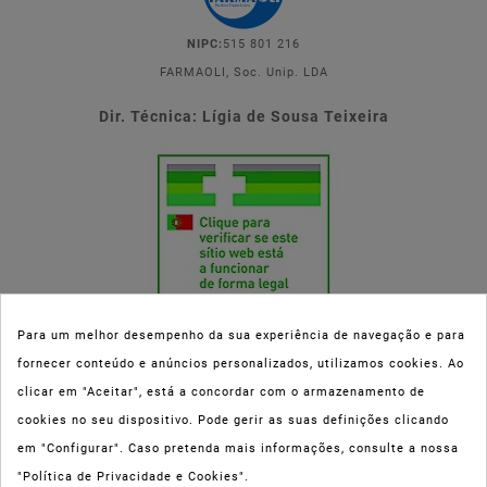
NIPC:
515 801 216
FARMAOLI, Soc. Unip. LDA
Dir. Técnica: Lígia de Sousa Teixeira
Para um melhor desempenho da sua experiência de navegação e para
fornecer conteúdo e anúncios personalizados, utilizamos cookies. Ao
Esta parafarmácia (Farmaoli) encontra-se autorizada pelo INFARMED
clicar em "Aceitar", está a concordar com o armazenamento de
(registo nº 00078/2020) para a dispensa de Medicamentos Não
cookies no seu dispositivo. Pode gerir as suas definições clicando
Sujeitos a Receita Médica (MNSRM) e produtos de saúde e bem-estar
em "Configurar". Caso pretenda mais informações, consulte a nossa
ao domicílio e através da internet. Os Medicamentos Não Sujeitos a
"Política de Privacidade e Cookies".