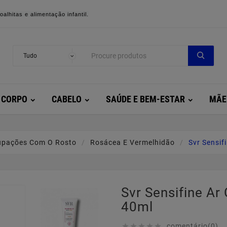
alhitas e alimentação infantil.
CORPO
CABELO
SAÚDE E BEM-ESTAR
MÃE
upações Com O Rosto
Rosácea E Vermelhidão
Svr Sensif
Svr Sensifine A
40ml
comentário(0)




