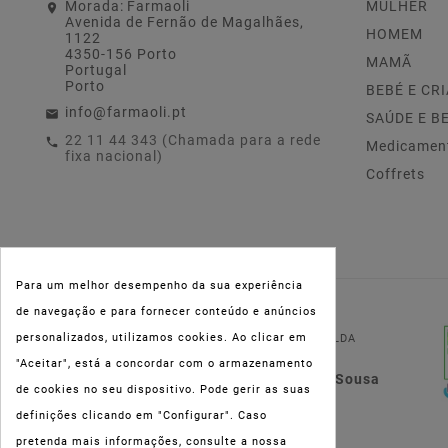
Morada:
Farmaoli
MULHER
Avenida de Fernão de Magalhães,
HOMEM
1122
4350-156 Porto
MAMÃ
Portugal
Porto
BEBÉ E CR
info@farmaoli.pt
SAÚDE E B
22 11 44 343 (Chamada para a rede
Medicamen
fixa nacional)
Coffrets
Para um melhor desempenho da sua experiência
de navegação e para fornecer conteúdo e anúncios
NIPC:
515 801 216
personalizados, utilizamos cookies. Ao clicar em
FARMAOLI, Soc. Unip. LDA
"Aceitar", está a concordar com o armazenamento
Dir. Técnica: Lígia de Sousa
de cookies no seu dispositivo. Pode gerir as suas
Teixeira
definições clicando em "Configurar". Caso
pretenda mais informações, consulte a nossa