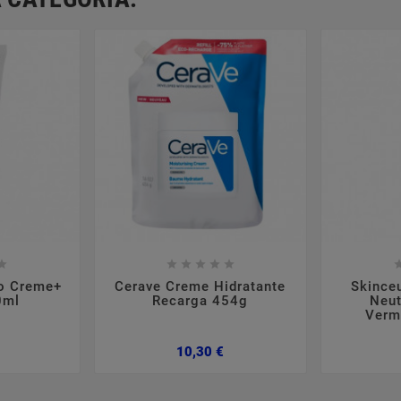













io Creme+
Cerave Creme Hidratante
Skince
0ml
Recarga 454g
Neut
Verm
Preço
Preço
10,30 €