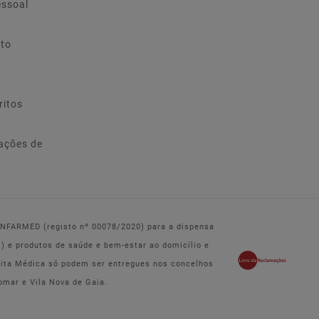
essoal
ito
ritos
ações de
 INFARMED (registo nº 00078/2020) para a dispensa
e produtos de saúde e bem-estar ao domicílio e
eita Médica só podem ser entregues nos concelhos
omar e Vila Nova de Gaia.