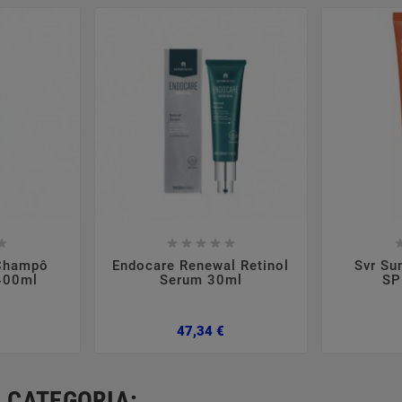













 Champô
Endocare Renewal Retinol
Svr Su
400ml
Serum 30ml
SP
Preço
Preço
47,34 €
 CATEGORIA: