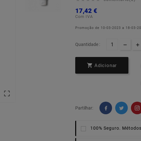
17,42 €
Com IVA
Promoção de 10-03-2023 a 18-03-2
Quantidade :

Adicionar

Partilhar:
100% Seguro.
Métodos