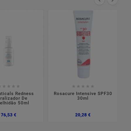



















uticals Redness
Rosacure Intensive SPF30
A
ralizador De
30ml
elhidão 50ml
Preço
Preço
76,53 €
20,28 €