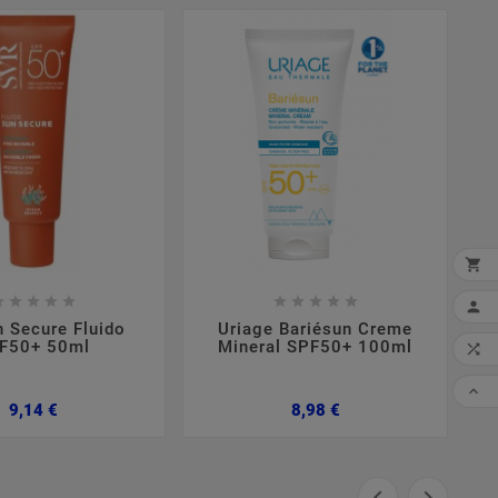



















n Secure Fluido
Uriage Bariésun Creme
MI
F50+ 50ml
Mineral SPF50+ 100ml

CO

Preço
Preço
9,14 €
8,98 €