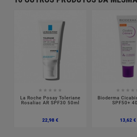















La Roche Posay Toleriane
Bioderma Cicab
Rosaliac AR SPF30 50ml
SPF50+ 4
Preço
22,98 €
13,62 €