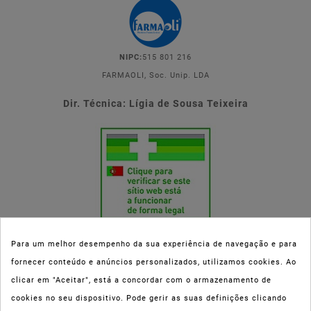
NIPC:
515 801 216
FARMAOLI, Soc. Unip. LDA
Dir. Técnica: Lígia de Sousa Teixeira
Para um melhor desempenho da sua experiência de navegação e para
fornecer conteúdo e anúncios personalizados, utilizamos cookies. Ao
Esta parafarmácia (Farmaoli) encontra-se autorizada pelo INFARMED
clicar em "Aceitar", está a concordar com o armazenamento de
(registo nº 00078/2020) para a dispensa de Medicamentos Não
cookies no seu dispositivo. Pode gerir as suas definições clicando