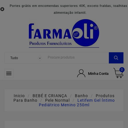
Portes grátis em encomendas superiores 40€, exceto fraldas, toalhitas

alimentação infantil.
0

Minha Conta
Inicio
BEBÉ E CRIANÇA
Banho
Produtos
Para Banho
Pele Normal
Letifem Gel Íntimo
Pediátrico Menino 250ml