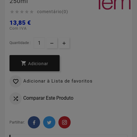
250ml
comentário(0)





13,85 €
Com IVA
Quantidade :

Adicionar
Adicionar à Lista de favoritos

Comparar Este Produto

Partilhar: