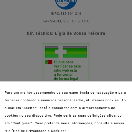
NIPC:
515 801 216
FARMAOLI, Soc. Unip. LDA
Dir. Técnica: Lígia de Sousa Teixeira
Para um melhor desempenho da sua experiência de navegação e para
fornecer conteúdo e anúncios personalizados, utilizamos cookies. Ao
Esta parafarmácia (Farmaoli) encontra-se autorizada pelo INFARMED
clicar em "Aceitar", está a concordar com o armazenamento de
(registo nº 00078/2020) para a dispensa de Medicamentos Não
cookies no seu dispositivo. Pode gerir as suas definições clicando
Sujeitos a Receita Médica (MNSRM) e produtos de saúde e bem-estar
em "Configurar". Caso pretenda mais informações, consulte a nossa
ao domicílio e através da internet. Os Medicamentos Não Sujeitos a
"Política de Privacidade e Cookies".