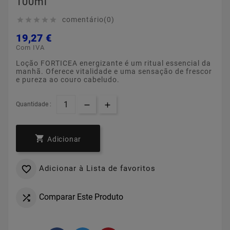
100ml
comentário(0)





19,27 €
Com IVA
Loção FORTICEA energizante é um ritual essencial da
manhã. Oferece vitalidade e uma sensação de frescor
e pureza ao couro cabeludo.
Quantidade :

Adicionar
Adicionar à Lista de favoritos

Comparar Este Produto
