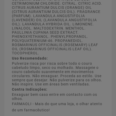
CETRIMONIUM CHLORIDE. CITRAL. CITRIC ACID.
CITRUS AURANTIUM DULCIS (ORANGE) OIL
(CITRUS AURANTIUM DULCIS OIL). FRAGRANCE
(PARFUM). LAVANDULA ANGUSTIFOLIA
(LAVENDER) OIL (LAVANDULA ANGUSTIFOLIA
OIL). LAVANDULA HYBRIDA OIL. LIMONENE.
LINALOOL. MALTODEXTRIN. MENTHOL.
PAULLINIA CUPANA SEED EXTRACT.
PHENOXYETHANOL. PHENYLPROPANOL.
POLYQUATERNIUM-46. PROPANEDIOL.
ROSMARINUS OFFICINALIS (ROSEMARY) LEAF
OIL (ROSMARINUS OFFICINALIS LEAF OIL).
TOCOPHEROL.
Uso Recomendado:
Pulverize risca por risca sobre todo o couro
cabeludo limpo, seco ou molhado. Massageie o
couro cabeludo suavemente em movimentos
circulares. Não enxaguar. Proceda ao estilo. Use
sempre que desejar. Não pulverize para os olhos.
Não inspire. Use em áreas bem ventiladas.
Contra Indicações:
Enxaguar bem caso entre em contacto com os
olhos.
FARMAOLI - Mais do que uma loja, o olhar atento
de um farmacêutico!