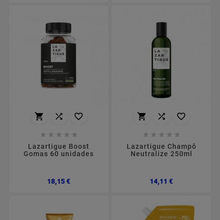
















Lazartigue Boost
Lazartigue Champô
Gomas 60 unidades
Neutralize 250ml
Preço
Preço
18,15 €
14,11 €