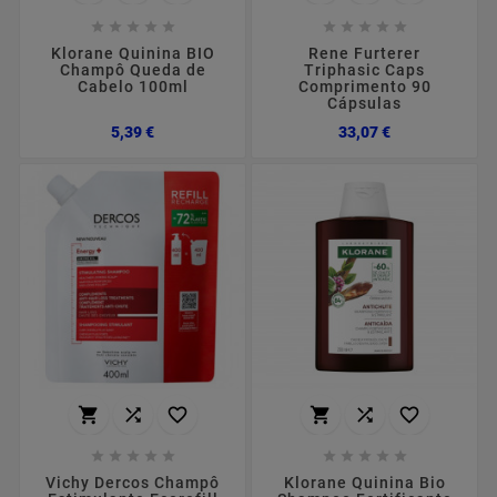










Klorane Quinina BIO
Rene Furterer
Champô Queda de
Triphasic Caps
Cabelo 100ml
Comprimento 90
Cápsulas
Preço
Preço
5,39 €
33,07 €
















Vichy Dercos Champô
Klorane Quinina Bio