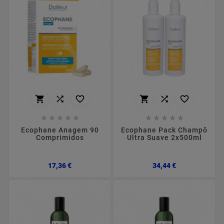
















Ecophane Anagem 90
Ecophane Pack Champô
Comprimidos
Ultra Suave 2x500ml
Preço
Preço
17,36 €
34,44 €