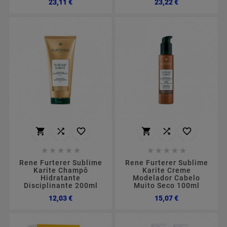
Preço
Preço
23,11 €
23,22 €
















Rene Furterer Sublime
Rene Furterer Sublime
Karite Champô
Karite Creme
Hidratante
Modelador Cabelo
Disciplinante 200ml
Muito Seco 100ml
Preço
Preço
12,03 €
15,07 €