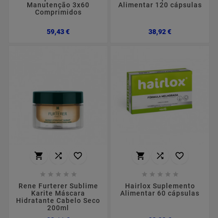
Manutenção 3x60
Alimentar 120 cápsulas
Comprimidos
Preço
Preço
59,43 €
38,92 €
















Rene Furterer Sublime
Hairlox Suplemento
Karite Máscara
Alimentar 60 cápsulas
Hidratante Cabelo Seco
200ml