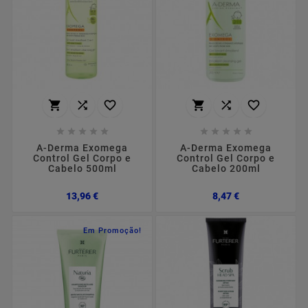
















A-Derma Exomega
A-Derma Exomega
Control Gel Corpo e
Control Gel Corpo e
Cabelo 500ml
Cabelo 200ml
Preço
Preço
13,96 €
8,47 €
Em Promoção!