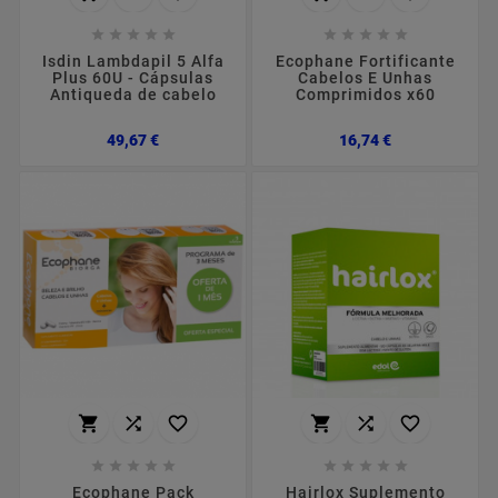










Isdin Lambdapil 5 Alfa
Ecophane Fortificante
Plus 60U - Cápsulas
Cabelos E Unhas
Antiqueda de cabelo
Comprimidos x60
Preço
Preço
49,67 €
16,74 €
















Ecophane Pack
Hairlox Suplemento