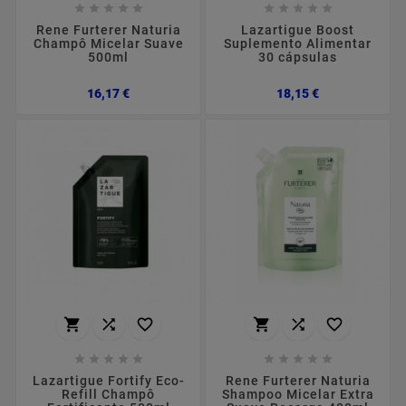










Rene Furterer Naturia
Lazartigue Boost
Champô Micelar Suave
Suplemento Alimentar
500ml
30 cápsulas
Preço
Preço
16,17 €
18,15 €
















Lazartigue Fortify Eco-
Rene Furterer Naturia
Refill Champô
Shampoo Micelar Extra