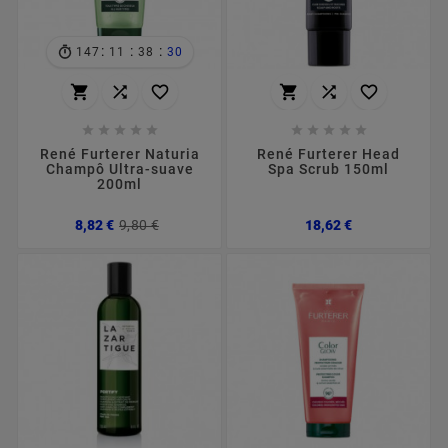
:
:
:
147
11
38
28
















René Furterer Naturia
René Furterer Head
Champô Ultra-suave
Spa Scrub 150ml
200ml
Preço
Preço
Preço
8,82 €
9,80 €
18,62 €
normal