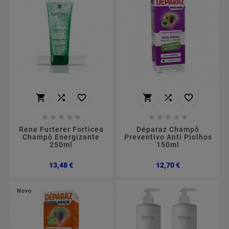
















Rene Furterer Forticea
Déparaz Champô
Champô Energizante
Preventivo Anti Piolhos
250ml
150ml
Preço
Preço
13,48 €
12,70 €
Novo