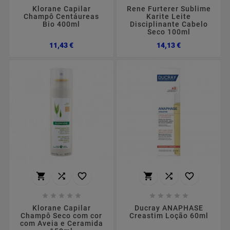
Klorane Capilar
Rene Furterer Sublime
Champô Centáureas
Karite Leite
Bio 400ml
Disciplinante Cabelo
Seco 100ml
Preço
Preço
11,43 €
14,13 €
















Klorane Capilar
Ducray ANAPHASE
Champô Seco com cor
Creastim Loção 60ml
com Aveia e Ceramida