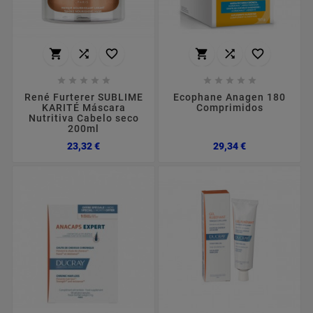
















René Furterer SUBLIME
Ecophane Anagen 180
KARITÉ Máscara
Comprimidos
Nutritiva Cabelo seco
200ml
Preço
Preço
23,32 €
29,34 €