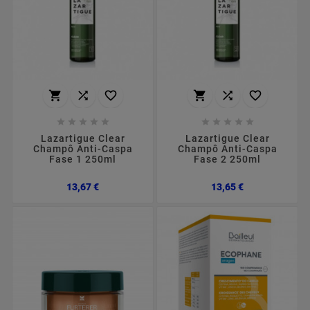
















Lazartigue Clear
Lazartigue Clear
Champô Anti-Caspa
Champô Anti-Caspa
Fase 1 250ml
Fase 2 250ml
Preço
Preço
13,67 €
13,65 €