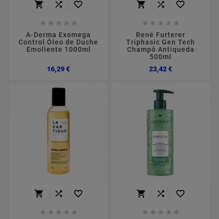
















A-Derma Exomega
René Furterer
Control Óleo de Duche
Triphasic Gen Tech
Emoliente 1000ml
Champô Antiqueda
500ml
Preço
Preço
16,29 €
23,42 €















