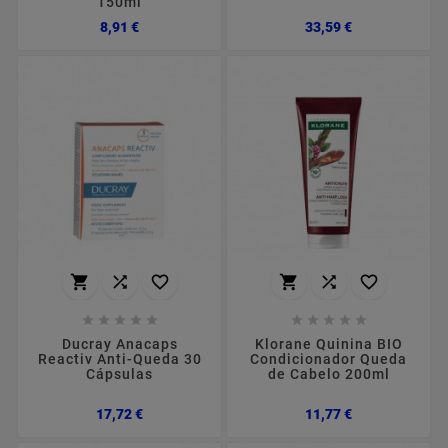
150ml
Preço
Preço
8,91 €
33,59 €
















Ducray Anacaps
Klorane Quinina BIO
Reactiv Anti-Queda 30
Condicionador Queda
Cápsulas
de Cabelo 200ml
Preço
Preço
17,72 €
11,77 €