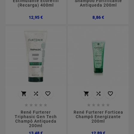
Estimulante Ecorefill
Shampoo Fortificante
(Recarga) 400ml
Antiqueda 200ml
Preço
Preço
12,95 €
8,86 €
















René Furterer
René Furterer Forticea
Triphasic Gen Tech
Champô Energizante
Champô Antiqueda
200ml
200ml
Preço
Preço
13,48 €
12,89 €