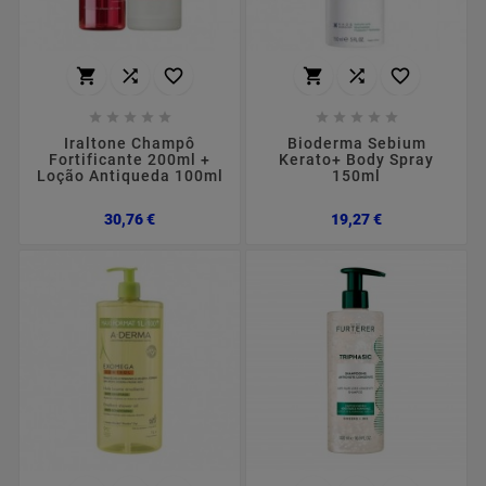
















Iraltone Champô
Bioderma Sebium
Fortificante 200ml +
Kerato+ Body Spray
Loção Antiqueda 100ml
150ml
Preço
Preço
30,76 €
19,27 €