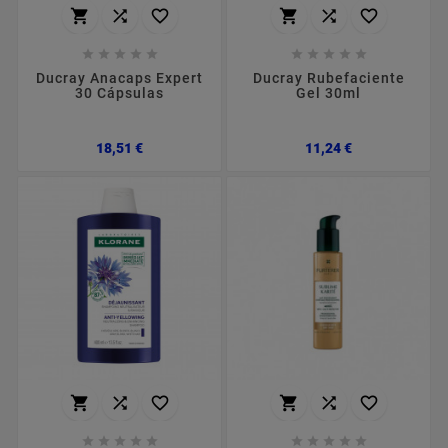
















Ducray Anacaps Expert
Ducray Rubefaciente
30 Cápsulas
Gel 30ml
Preço
Preço
18,51 €
11,24 €















