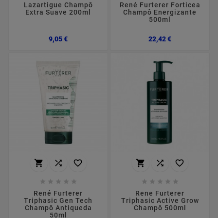
Lazartigue Champô
René Furterer Forticea
Extra Suave 200ml
Champô Energizante
500ml
Preço
Preço
9,05 €
22,42 €
















René Furterer
Rene Furterer
Triphasic Gen Tech
Triphasic Active Grow
Champô Antiqueda
Champô 500ml
50ml