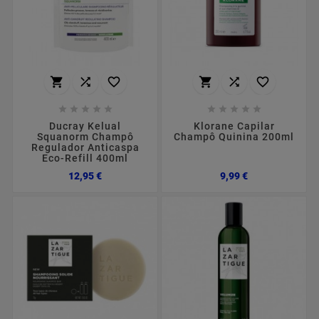
















Ducray Kelual
Klorane Capilar
Squanorm Champô
Champô Quinina 200ml
Regulador Anticaspa
Eco-Refill 400ml
Preço
Preço
12,95 €
9,99 €