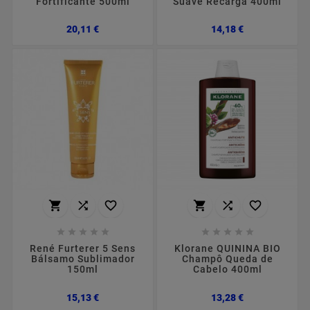
Fortificante 500ml
Suave Recarga 400ml
Preço
Preço
20,11 €
14,18 €
















René Furterer 5 Sens
Klorane QUININA BIO
Bálsamo Sublimador
Champô Queda de
150ml
Cabelo 400ml
Preço
Preço
15,13 €
13,28 €