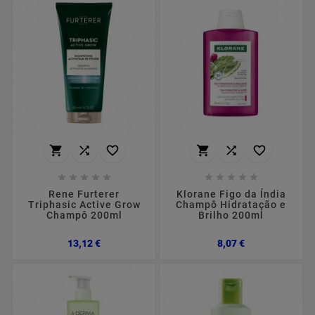
















Rene Furterer
Klorane Figo da Índia
Triphasic Active Grow
Champô Hidratação e
Champô 200ml
Brilho 200ml
Preço
Preço
13,12 €
8,07 €