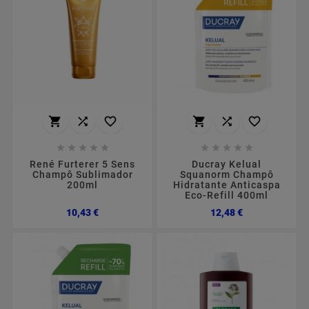
















René Furterer 5 Sens
Ducray Kelual
Champô Sublimador
Squanorm Champô
200ml
Hidratante Anticaspa
Eco-Refill 400ml
Preço
Preço
10,43 €
12,48 €