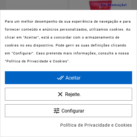
Em Promoção!
Para um melhor desempenho da sua experiência de navegação e para
fornecer conteúdo e anúncios personalizados, utilizamos cookies. Ao
clicar em "Aceitar", está a concordar com o armazenamento de
cookies no seu dispositivo. Pode gerir as suas definições clicando
em "Configurar". Caso pretenda mais informações, consulte a nossa
:
:
:
147
11
38
29
"Política de Privacidade e Cookies".






done_all
Aceitar










Ducray Anacaps
Rene Furterer Okara
Reactiv Anti-Queda 90
Color Champô 50ml
clear
Rejeite.
cápsulas
Preço
Preço
Preço
37,70 €
3,77 €
4,19 €
tune
Configurar
normal
Política de Privacidade e Cookies