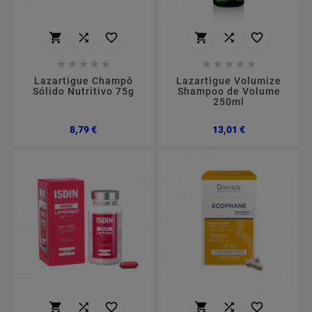
















Lazartigue Champô
Lazartigue Volumize
Sólido Nutritivo 75g
Shampoo de Volume
250ml
Preço
Preço
8,79 €
13,01 €





