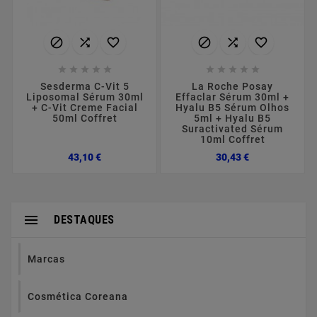
















Sesderma C-Vit 5
La Roche Posay
Liposomal Sérum 30ml
Effaclar Sérum 30ml +
+ C-Vit Creme Facial
Hyalu B5 Sérum Olhos
50ml Coffret
5ml + Hyalu B5
Suractivated Sérum
10ml Coffret
Preço
Preço
43,10 €
30,43 €

DESTAQUES
Marcas
Cosmética Coreana