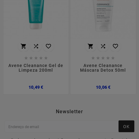
















Avene Cleanance Gel de
Avene Cleanance
Limpeza 200ml
Máscara Detox 50ml
Preço
Preço
10,49 €
10,06 €
Newsletter
OK