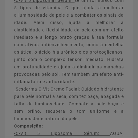
-C-Vit 5 Liposomal Sérum:
sérum formulado com
5 tipos de vitamina C que ajuda a melhorar
a luminosidade da pele e a combater os sinais da
idade. Além disso, ajuda a melhorar a
elasticidade e flexibilidade da pele com um efeito
imediato e a longo prazo graças à sua fórmula
com ativos antienvelhecimento, como a centelha
asiática, o ácido hialurónico e os proteoglicanos,
junto com o complexo tensor imediato. Hidrata
em profundidade e ajuda a diminuir as manchas
provocadas pelo sol. Tem também um efeito anti-
inflamatório e antioxidante.
-Sesderma C-Vit Creme Facial:
Cuidado hidratante
para pele normal a seca, com tez baça, apagada e
falta de luminosidade. Combate a pele baça e
sem brilho, recupera o tom uniforme e a
luminosidade natural da pele.
Composição:
-C-Vit 5 Liposomal Sérum:
AQUA,