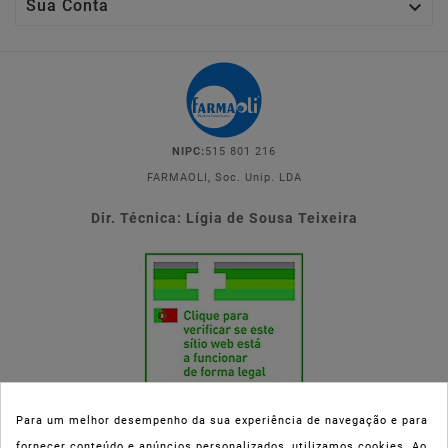

Sua Conta
NIPC:
515 801 216
FARMAOLI, Soc. Unip. LDA
Dir. Técnica: Lígia de Sousa Teixeira
Para um melhor desempenho da sua experiência de navegação e para
fornecer conteúdo e anúncios personalizados, utilizamos cookies. Ao