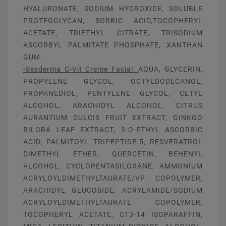
HYALURONATE, SODIUM HYDROXIDE, SOLUBLE
PROTEOGLYCAN, SORBIC ACID,TOCOPHERYL
ACETATE, TRIETHYL CITRATE, TRISODIUM
ASCORBYL PALMITATE PHOSPHATE, XANTHAN
GUM.
-Sesderma C-Vit Creme Facial:
AQUA, GLYCERIN,
PROPYLENE GLYCOL, OCTYLDODECANOL,
PROPANEDIOL, PENTYLENE GLYCOL, CETYL
ALCOHOL, ARACHIDYL ALCOHOL, CITRUS
AURANTIUM DULCIS FRUIT EXTRACT, GINKGO
BILOBA LEAF EXTRACT, 3-O-ETHYL ASCORBIC
ACID, PALMITOYL TRIPEPTIDE-5, RESVERATROL
DIMETHYL ETHER, QUERCETIN, BEHENYL
ALCOHOL, CYCLOPENTASILOXANE, AMMONIUM
ACRYLOYLDIMETHYLTAURATE/VP COPOLYMER,
ARACHIDYL GLUCOSIDE, ACRYLAMIDE/SODIUM
ACRYLOYLDIMETHYLTAURATE COPOLYMER,
TOCOPHERYL ACETATE, C13-14 ISOPARAFFIN,