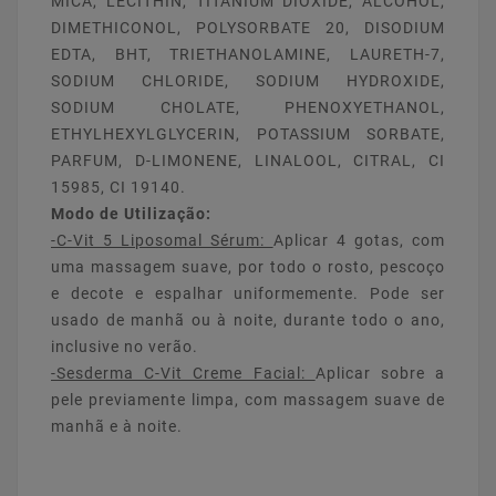
MICA, LECITHIN, TITANIUM DIOXIDE, ALCOHOL,
DIMETHICONOL, POLYSORBATE 20, DISODIUM
EDTA, BHT, TRIETHANOLAMINE, LAURETH-7,
SODIUM CHLORIDE, SODIUM HYDROXIDE,
SODIUM CHOLATE, PHENOXYETHANOL,
ETHYLHEXYLGLYCERIN, POTASSIUM SORBATE,
PARFUM, D-LIMONENE, LINALOOL, CITRAL, CI
15985, CI 19140.
Modo de Utilização:
-C-Vit 5 Liposomal Sérum:
Aplicar 4 gotas, com
uma massagem suave, por todo o rosto, pescoço
e decote e espalhar uniformemente. Pode ser
usado de manhã ou à noite, durante todo o ano,
inclusive no verão.
-Sesderma C-Vit Creme Facial:
Aplicar sobre a
pele previamente limpa, com massagem suave de
manhã e à noite.