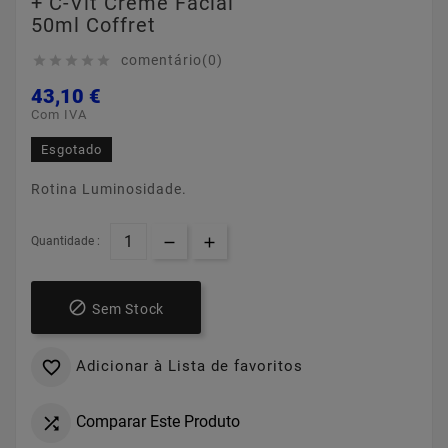
+ C-Vit Creme Facial
50ml Coffret
comentário(0)





43,10 €
Com IVA
Esgotado
Rotina Luminosidade.
Quantidade :

Sem Stock
Adicionar à Lista de favoritos

Comparar Este Produto
