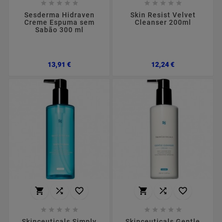










Sesderma Hidraven
Skin Resist Velvet
Creme Espuma sem
Cleanser 200ml
Sabão 300 ml
Preço
Preço
13,91 €
12,24 €
















Skinceuticals Simply
Skinceuticals Gentle