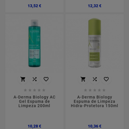
Preço
Preço
13,52 €
12,32 €
















A-Derma Biology AC
A-Derma Biology
Gel Espuma de
Espuma de Limpeza
Limpeza 200ml
Hidra-Protetora 150ml
Preço
Preço
10,28 €
10,36 €