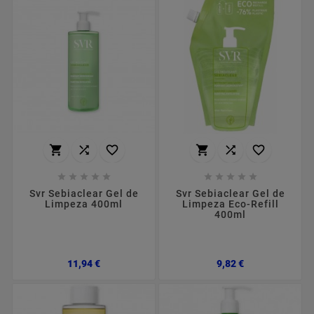
















Svr Sebiaclear Gel de
Svr Sebiaclear Gel de
Limpeza 400ml
Limpeza Eco-Refill
400ml
Preço
Preço
11,94 €
9,82 €