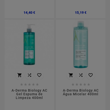
Preço
Preço
14,40 €
15,19 €
















A-Derma Biology AC
A-Derma Biology AC
Gel Espuma de
Água Micelar 400ml
Limpeza 400ml