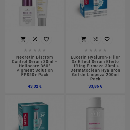
















Neoretin Discrom
Eucerin Hyaluron-Filler
Control Sérum 30ml +
3x Effect Sérum Efeito
Heliocare 360º
Lifting Firmeza 30ml +
Pigment Solution
Dermatoclean Hyaluron
FPS50+ Pack
Gel de Limpeza 200ml
Pack
Preço
Preço
43,32 €
33,86 €