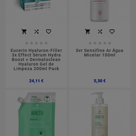
















Eucerin Hyaluron-Filler
Svr Sensifine Ar Água
3x Effect Sérum Hydra
Micelar 100ml
Boost + Dermatoclean
Hyaluron Gel de
Limpeza 200ml Pack
Preço
Preço
24,11 €
5,30 €