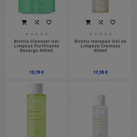
















Biretix Cleanser Gel
Biretix Isorepair Gel de
Limpeza Purificante
Limpeza Cremoso
Recarga 400ml
400ml
Preço
Preço
13,70 €
17,55 €