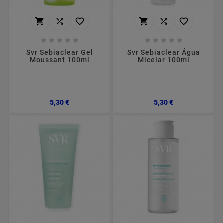
















Svr Sebiaclear Gel
Svr Sebiaclear Água
Moussant 100ml
Micelar 100ml
Preço
Preço
5,30 €
5,30 €