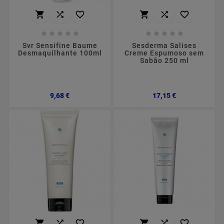
















Svr Sensifine Baume
Sesderma Salises
Desmaquilhante 100ml
Creme Espumoso sem
Sabão 250 ml
Preço
Preço
9,68 €
17,15 €





