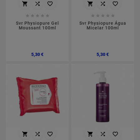
















Svr Physiopure Gel
Svr Physiopure Água
Moussant 100ml
Micelar 100ml
Preço
Preço
5,30 €
5,30 €





