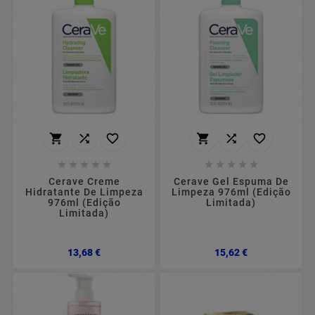
















Cerave Creme
Cerave Gel Espuma De
Hidratante De Limpeza
Limpeza 976ml (Edição
976ml (Edição
Limitada)
Limitada)
Preço
Preço
13,68 €
15,62 €