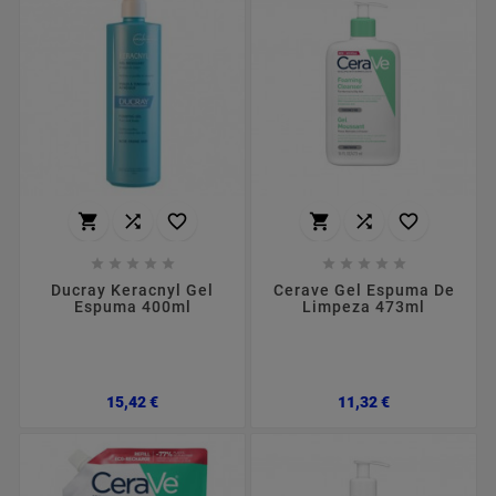
















Ducray Keracnyl Gel
Cerave Gel Espuma De
Espuma 400ml
Limpeza 473ml
Preço
Preço
15,42 €
11,32 €