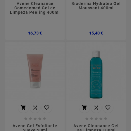
Avène Cleanance
Bioderma Hydrabio Gel
Comedomed Gel de
Moussant 400ml
Limpeza Peeling 400ml
Preço
Preço
16,73 €
15,40 €
















Avene Gel Esfoliante
Avene Cleanance Gel
Suave 50ml
De Limpeza 100ml