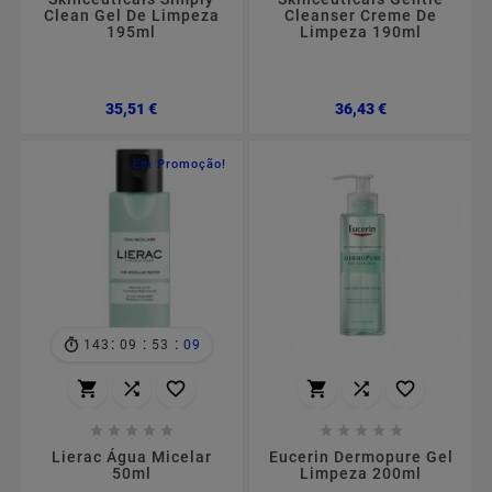
Clean Gel De Limpeza
Cleanser Creme De
195ml
Limpeza 190ml
Preço
Preço
35,51 €
36,43 €
Em Promoção!
:
:
:
143
09
53
08
















Lierac Água Micelar
Eucerin Dermopure Gel
50ml
Limpeza 200ml