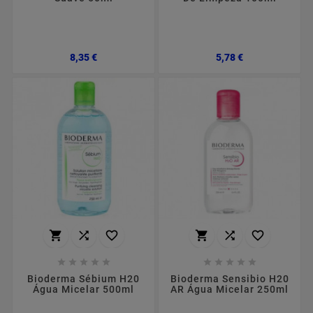
Preço
Preço
8,35 €
5,78 €
















Bioderma Sébium H20
Bioderma Sensibio H20
Água Micelar 500ml
AR Água Micelar 250ml