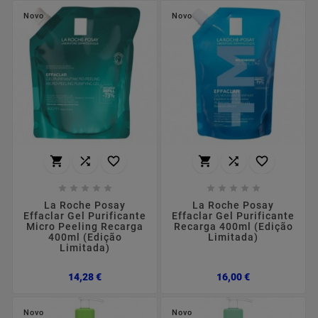
Novo
Novo
















La Roche Posay
La Roche Posay
Effaclar Gel Purificante
Effaclar Gel Purificante
Micro Peeling Recarga
Recarga 400ml (Edição
400ml (Edição
Limitada)
Limitada)
Preço
Preço
14,28 €
16,00 €
Novo
Novo