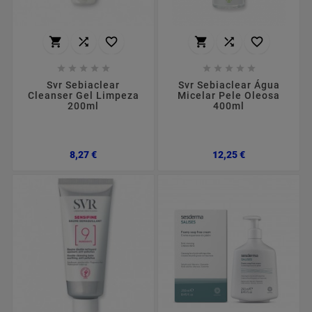
















Svr Sebiaclear
Svr Sebiaclear Água
Cleanser Gel Limpeza
Micelar Pele Oleosa
200ml
400ml
Preço
Preço
8,27 €
12,25 €