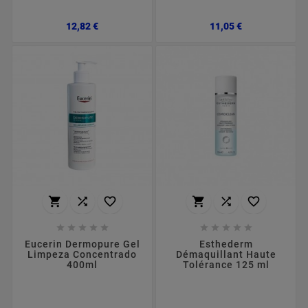
Preço
Preço
12,82 €
11,05 €
















Eucerin Dermopure Gel
Esthederm
Limpeza Concentrado
Démaquillant Haute
400ml
Tolérance 125 ml