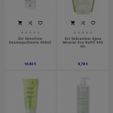
















Svr Sensifine
Svr Sebiaclear Água
Desmaquilhante 400ml
Micelar Eco Refill 400
mL
Preço
Preço
10,82 €
8,78 €