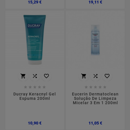
Preço
Preço
15,29 €
19,11 €
















Ducray Keracnyl Gel
Eucerin Dermatoclean
Espuma 200ml
Solução De Limpeza
Micelar 3 Em 1 200ml
Preço
Preço
10,90 €
11,05 €