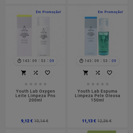
Em Promoção!
Em Promoção!
:
:
:
:
:
:
143
09
53
08
143
09
53
08
















Youth Lab Oxygen
Youth Lab Espuma
Leite Limpeza Pns
Limpeza Pele Oleosa
200ml
150ml
Preço
Preço
Preço
Preço
9,12 €
10,14 €
11,13 €
12,36 €
normal
normal