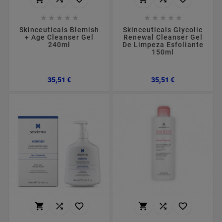










Skinceuticals Blemish
Skinceuticals Glycolic
+ Age Cleanser Gel
Renewal Cleanser Gel
240ml
De Limpeza Esfoliante
150ml
Preço
Preço
35,51 €
35,51 €





