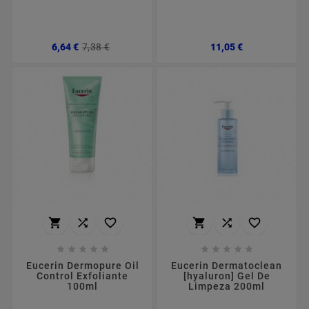
Preço
Preço
Preço
6,64 €
7,38 €
11,05 €
normal
















Eucerin Dermopure Oil
Eucerin Dermatoclean
Control Exfoliante
[hyaluron] Gel De
100ml
Limpeza 200ml