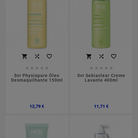
















Svr Physiopure Óleo
Svr Sebiaclear Creme
Desmaquilhante 150ml
Lavante 400ml
Preço
Preço
12,79 €
11,71 €