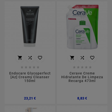
















Endocare Glycoperfect
Cerave Creme
[Az] Creamy Cleanser
Hidratante De Limpeza
150ml
Recarga 473ml
Preço
Preço
23,21 €
8,83 €