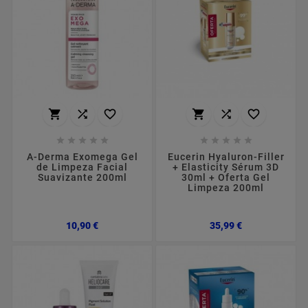
















A-Derma Exomega Gel
Eucerin Hyaluron-Filler
de Limpeza Facial
+ Elasticity Sérum 3D
Suavizante 200ml
30ml + Oferta Gel
Limpeza 200ml
Preço
Preço
10,90 €
35,99 €