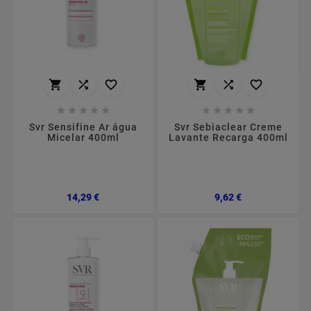
















Svr Sensifine Ar água
Svr Sebiaclear Creme
Micelar 400ml
Lavante Recarga 400ml
Preço
Preço
14,29 €
9,62 €