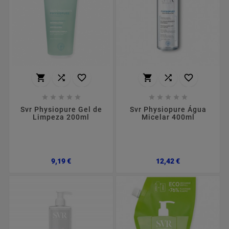
















Svr Physiopure Gel de
Svr Physiopure Água
Limpeza 200ml
Micelar 400ml
Preço
Preço
9,19 €
12,42 €