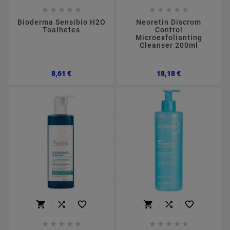










Bioderma Sensibio H2O
Neoretin Discrom
Toalhetes
Control
Microexfolianting
Cleanser 200ml
Preço
Preço
8,61 €
18,18 €















