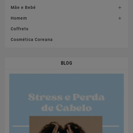
Mãe e Bebé

Homem

Coffrets
Cosmética Coreana
BLOG