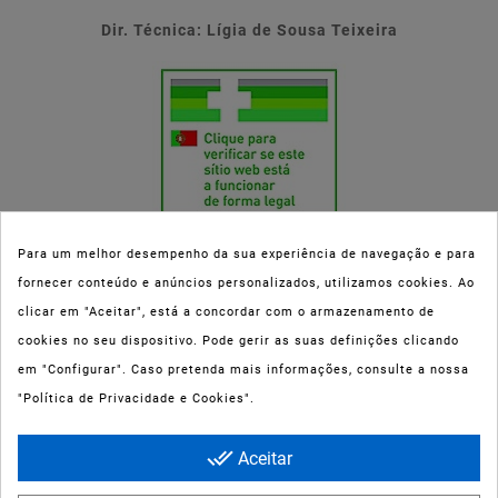
Dir. Técnica: Lígia de Sousa Teixeira
Para um melhor desempenho da sua experiência de navegação e para
fornecer conteúdo e anúncios personalizados, utilizamos cookies. Ao
Esta parafarmácia (Farmaoli) encontra-se autorizada pelo INFARMED
clicar em "Aceitar", está a concordar com o armazenamento de
(registo nº 00078/2020) para a dispensa de Medicamentos Não
cookies no seu dispositivo. Pode gerir as suas definições clicando
Sujeitos a Receita Médica (MNSRM) e produtos de saúde e bem-estar
em "Configurar". Caso pretenda mais informações, consulte a nossa
ao domicílio e através da internet. Os Medicamentos Não Sujeitos a
"Política de Privacidade e Cookies".
Receita Médica só podem ser entregues nos concelhos do Porto,
Maia, Matosinhos, Gondomar e Vila Nova de Gaia.
done_all
Aceitar