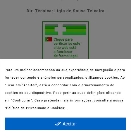
Dir. Técnica: Lígia de Sousa Teixeira
Para um melhor desempenho da sua experiência de navegação e para
fornecer conteúdo e anúncios personalizados, utilizamos cookies. Ao
Esta parafarmácia (Farmaoli) encontra-se autorizada pelo INFARMED
clicar em "Aceitar", está a concordar com o armazenamento de
(registo nº 00078/2020) para a dispensa de Medicamentos Não
cookies no seu dispositivo. Pode gerir as suas definições clicando
Sujeitos a Receita Médica (MNSRM) e produtos de saúde e bem-estar
em "Configurar". Caso pretenda mais informações, consulte a nossa
ao domicílio e através da internet. Os Medicamentos Não Sujeitos a
"Política de Privacidade e Cookies".
Receita Médica só podem ser entregues nos concelhos do Porto,
Maia, Matosinhos, Gondomar e Vila Nova de Gaia.
done_all
Aceitar