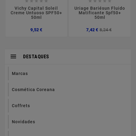










Vichy Capital Soleil
Uriage Bariésun Fluido
Creme Untuoso SPF50+
Matificante Spf50+
50ml
50ml
Preço
Preço
Preço
9,52 €
7,42 €
8,24 €
normal

DESTAQUES
Marcas
Cosmética Coreana
Coffrets
Novidades