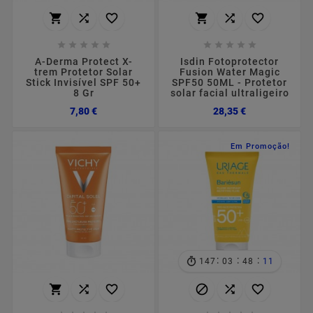
















A-Derma Protect X-
Isdin Fotoprotector
trem Protetor Solar
Fusion Water Magic
Stick Invisível SPF 50+
SPF50 50ML - Protetor
8 Gr
solar facial ultraligeiro
Preço
Preço
7,80 €
28,35 €
Em Promoção!
:
:
:
147
03
48
11





