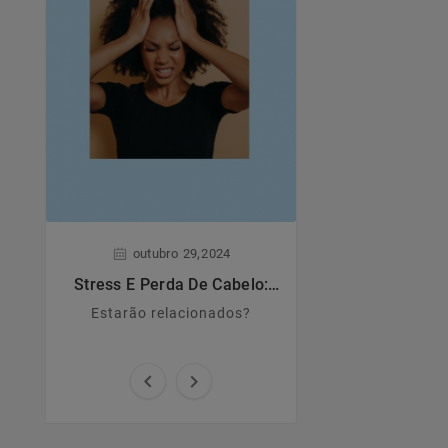
,
,
outubro
29
2024
junho
28
Stress E Perda De Cabelo:
Dermatite A
Estarão Relacionados?
Estarão relacionados?
Principais caract
causas e sin

