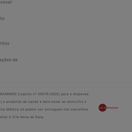
essoal
ito
ritos
ações de
 INFARMED (registo nº 00078/2020) para a dispensa
e produtos de saúde e bem-estar ao domicílio e
eita Médica só podem ser entregues nos concelhos
omar e Vila Nova de Gaia.