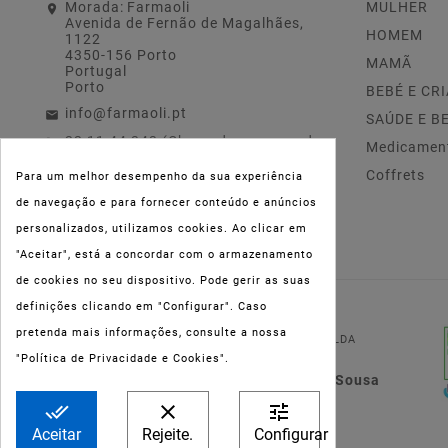
Morada:
Farmaoli
MULHER
Avenida de Fernão de Magalhães,
HOMEM
1122
4350-156 Porto
MAMÃ
Portugal
Porto
BEBÉ E CR
info@farmaoli.pt
SAÚDE E B
22 11 44 343 (Chamada para a rede
Medicamen
fixa nacional)
Coffrets
Para um melhor desempenho da sua experiência
de navegação e para fornecer conteúdo e anúncios
personalizados, utilizamos cookies. Ao clicar em
"Aceitar", está a concordar com o armazenamento
de cookies no seu dispositivo. Pode gerir as suas
definições clicando em "Configurar". Caso
NIPC:
515 801 216
pretenda mais informações, consulte a nossa
FARMAOLI, Soc. Unip. LDA
"Política de Privacidade e Cookies".
Dir. Técnica: Lígia de Sousa
Teixeira
done_all
clear
tune
Aceitar
Rejeite.
Configurar