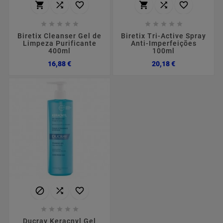
















Biretix Cleanser Gel de
Biretix Tri-Active Spray
Limpeza Purificante
Anti-Imperfeições
400ml
100ml
Preço
Preço
16,88 €
20,18 €








Ducray Keracnyl Gel