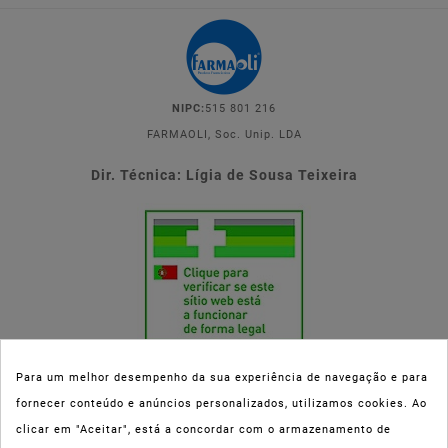
NIPC:
515 801 216
FARMAOLI, Soc. Unip. LDA
Dir. Técnica: Lígia de Sousa Teixeira
Para um melhor desempenho da sua experiência de navegação e para
fornecer conteúdo e anúncios personalizados, utilizamos cookies. Ao
Esta parafarmácia (Farmaoli) encontra-se autorizada pelo INFARMED
clicar em "Aceitar", está a concordar com o armazenamento de