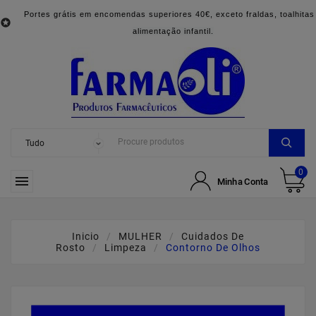
Portes grátis em encomendas superiores 40€, exceto fraldas, toalhitas

alimentação infantil.
0

Minha Conta
Inicio
MULHER
Cuidados De
Rosto
Limpeza
Contorno De Olhos