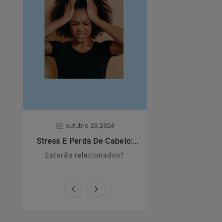
,
,
outubro
29
2024
junho
28
Stress E Perda De Cabelo:
Dermatite A
Estarão Relacionados?
Estarão relacionados?
Principais caract
causas e sin

