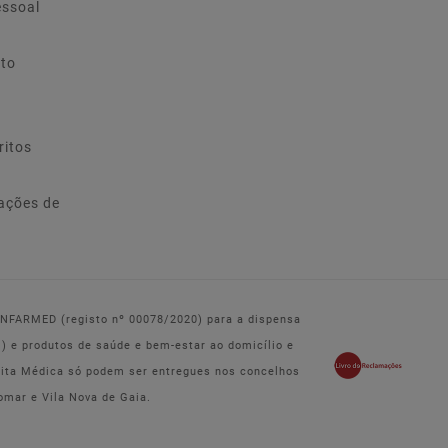
essoal
ito
ritos
ações de
 INFARMED (registo nº 00078/2020) para a dispensa
e produtos de saúde e bem-estar ao domicílio e
eita Médica só podem ser entregues nos concelhos
omar e Vila Nova de Gaia.