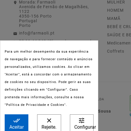
Morada:
Farmaoli
MULHER
Avenida de Fernão de Magalhães,
HOMEM
1122
4350-156 Porto
MAMÃ
Portugal
Porto
BEBÉ E CR
info@farmaoli.pt
SAÚDE E B
22 11 44 343 (Chamada para a rede
Medicamen
fixa nacional)
Coffrets
Para um melhor desempenho da sua experiência
de navegação e para fornecer conteúdo e anúncios
personalizados, utilizamos cookies. Ao clicar em
"Aceitar", está a concordar com o armazenamento
de cookies no seu dispositivo. Pode gerir as suas
definições clicando em "Configurar". Caso
NIPC:
515 801 216
pretenda mais informações, consulte a nossa
FARMAOLI, Soc. Unip. LDA
"Política de Privacidade e Cookies".
Dir. Técnica: Lígia de Sousa
Teixeira
done_all
clear
tune
Aceitar
Rejeite.
Configurar