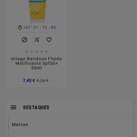
:
:
:
147
21
13
05








Uriage Bariésun Fluido
Matificante Spf50+
50ml
Preço
Preço
7,42 €
8,24 €
normal

DESTAQUES
Marcas