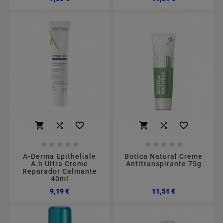
















A-Derma Epitheliale
Botica Natural Creme
A.h Ultra Creme
Antitranspirante 75g
Reparador Calmante
40ml
Preço
Preço
9,19 €
11,51 €