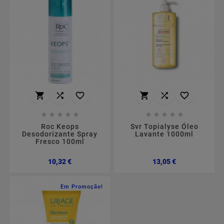
















Roc Keops
Svr Topialyse Óleo
Desodorizante Spray
Lavante 1000ml
Fresco 100ml
Preço
Preço
10,32 €
13,05 €
Em Promoção!