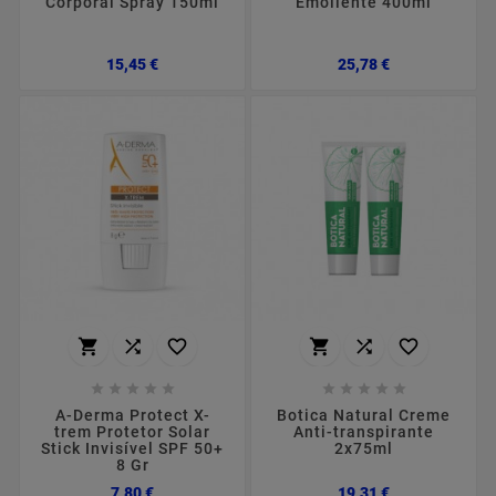
Corporal Spray 150ml
Emoliente 400ml
Preço
Preço
15,45 €
25,78 €
















A-Derma Protect X-
Botica Natural Creme
trem Protetor Solar
Anti-transpirante
Stick Invisível SPF 50+
2x75ml
8 Gr
Preço
Preço
7,80 €
19,31 €