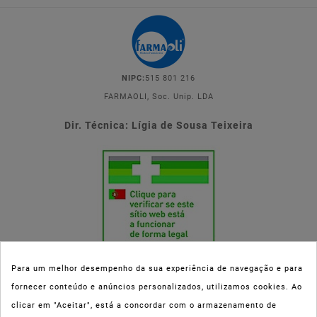
NIPC:
515 801 216
FARMAOLI, Soc. Unip. LDA
Dir. Técnica: Lígia de Sousa Teixeira
Para um melhor desempenho da sua experiência de navegação e para
fornecer conteúdo e anúncios personalizados, utilizamos cookies. Ao
Esta parafarmácia (Farmaoli) encontra-se autorizada pelo INFARMED
clicar em "Aceitar", está a concordar com o armazenamento de