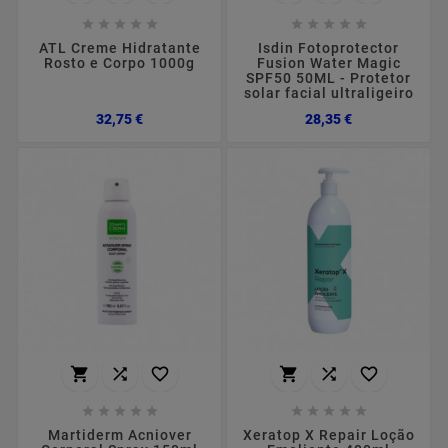










ATL Creme Hidratante
Isdin Fotoprotector
Rosto e Corpo 1000g
Fusion Water Magic
SPF50 50ML - Protetor
solar facial ultraligeiro
Preço
Preço
32,75 €
28,35 €
















Martiderm Acniover
Xeratop X Repair Loção