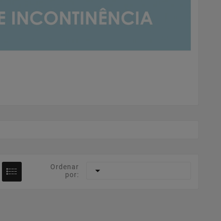
Ordenar

por: