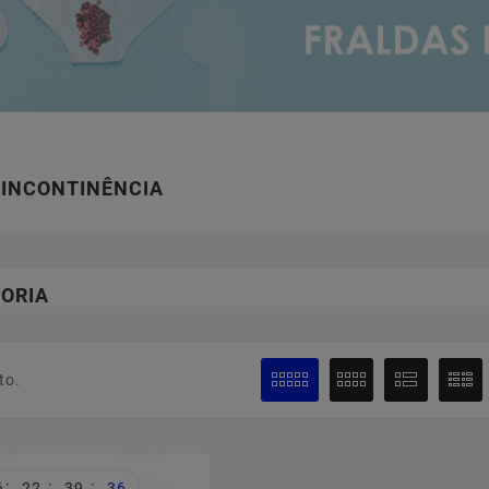
 INCONTINÊNCIA
ORIA
to.
:
:
:
6
22
39
35