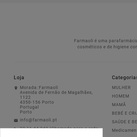
Farmaoli é uma parafarmácia
cosméticos e de higiene co
Loja
Categoria
Morada:
Farmaoli
MULHER
Avenida de Fernão de Magalhães,
HOMEM
1122
4350-156 Porto
MAMÃ
Portugal
Porto
BEBÉ E CR
info@farmaoli.pt
SAÚDE E B
22 11 44 343 (Chamada para a rede
Medicamen
fixa nacional)