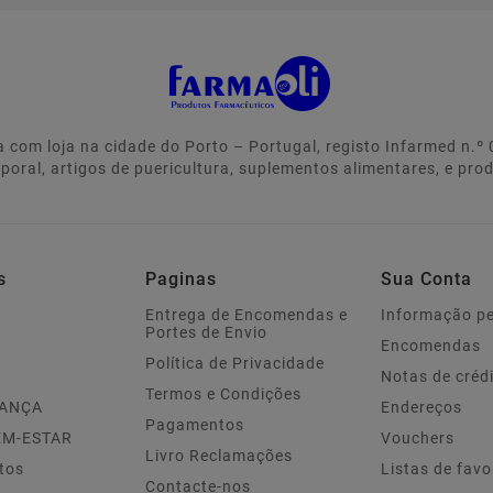
 com loja na cidade do Porto – Portugal, registo Infarmed n.
rporal, artigos de puericultura, suplementos alimentares, e pro
s
Paginas
Sua Conta
Entrega de Encomendas e
Informação p
Portes de Envio
Encomendas
Política de Privacidade
Notas de créd
Termos e Condições
IANÇA
Endereços
Pagamentos
EM-ESTAR
Vouchers
Livro Reclamações
tos
Listas de favo
Contacte-nos