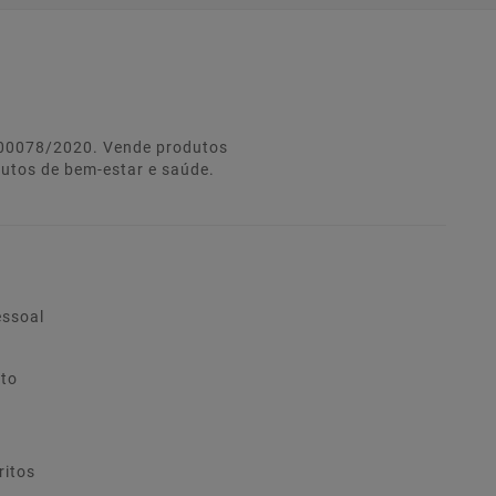
º 00078/2020. Vende produtos
dutos de bem-estar e saúde.
essoal
ito
ritos