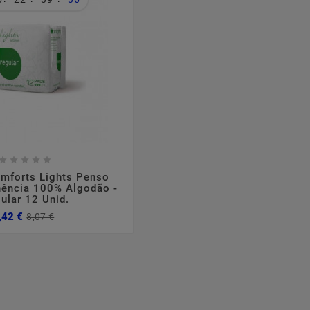








mforts Lights Penso
nência 100% Algodão -
ular 12 Unid.
Preço
Preço
,42 €
8,07 €
normal