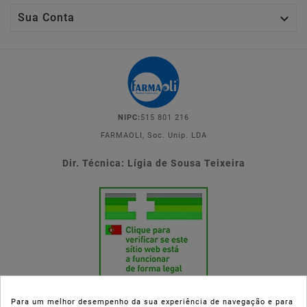

Sua Conta
NIPC:
515 801 216
FARMAOLI, Soc. Unip. LDA
Dir. Técnica: Lígia de Sousa Teixeira
Para um melhor desempenho da sua experiência de navegação e para