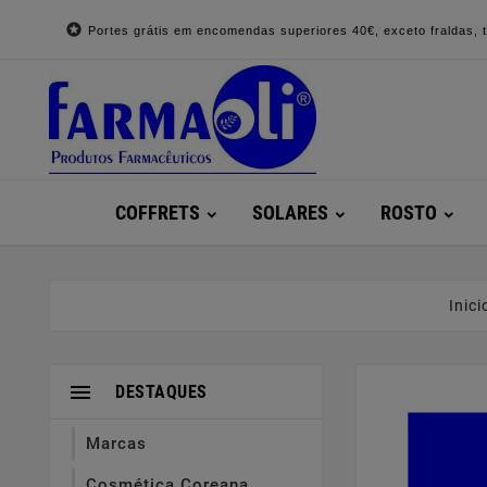

Portes grátis em encomendas superiores 40€, exceto fraldas, to
COFFRETS
SOLARES
ROSTO
Inici

DESTAQUES
Marcas
Cosmética Coreana