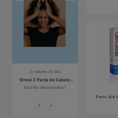
,
,
outubro
29
2024
junho
28
Stress E Perda De Cabelo:
Dermatite A
Estarão Relacionados?
Estarão relacionados?
Principais caract
causas e sin

Perio Aid 

