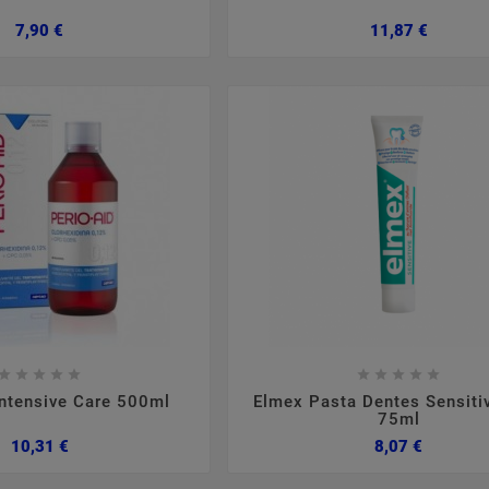
Preço
Preço
7,90 €
11,87 €
,
2024
março
05
2024
no
tópica
Suplementação Com
Qued
Colagénio
erísticas,
Sim ou Não?
Formulaç










tomas.
cabelo co







Intensive Care 500ml
Elmex Pasta Dentes Sensiti
75ml
Preço
Preço
10,31 €
8,07 €