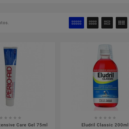
utos.

















ntensive Care Gel 75ml
Eludril Classic 200ml