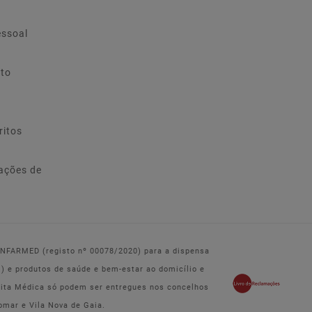
essoal
ito
ritos
ações de
 INFARMED (registo nº 00078/2020) para a dispensa
e produtos de saúde e bem-estar ao domicílio e
eita Médica só podem ser entregues nos concelhos
omar e Vila Nova de Gaia.