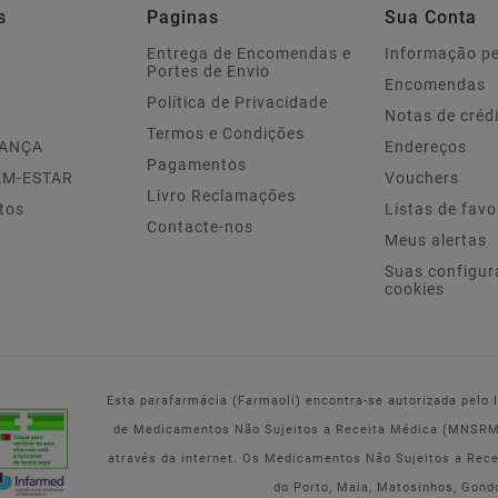
s
Paginas
Sua Conta
Entrega de Encomendas e
Informação p
Portes de Envio
Encomendas
Política de Privacidade
Notas de créd
Termos e Condições
IANÇA
Endereços
Pagamentos
EM-ESTAR
Vouchers
Livro Reclamações
tos
Listas de favo
Contacte-nos
Meus alertas
Suas configur
cookies
Esta parafarmácia (Farmaoli) encontra-se autorizada pelo
de Medicamentos Não Sujeitos a Receita Médica (MNSRM) 
através da internet. Os Medicamentos Não Sujeitos a Rec
do Porto, Maia, Matosinhos, Gond