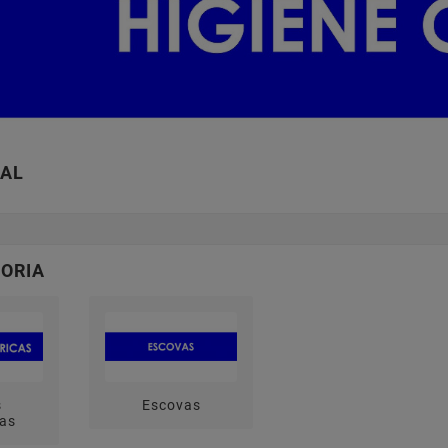
RAL
ORIA
s
Escovas
cas