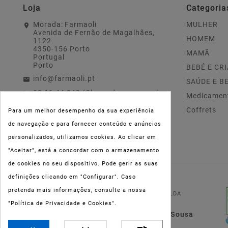
Loja
Categoria
Morada:
Farmaoli
MULHER
Avenida de Fernão de Magalhães,
HOMEM
1122
4350-156 Porto
MAMÃ
Portugal
Porto
BEBÉ E CR
info@farmaoli.pt
SAÚDE E B
22 11 44 343 (Chamada para a rede
Medicamen
fixa nacional)
Coffrets
Para um melhor desempenho da sua experiência
de navegação e para fornecer conteúdo e anúncios
personalizados, utilizamos cookies. Ao clicar em
"Aceitar", está a concordar com o armazenamento
de cookies no seu dispositivo. Pode gerir as suas
definições clicando em "Configurar". Caso
NIPC:
515 801 216
pretenda mais informações, consulte a nossa
FARMAOLI, Soc. Unip. LDA
"Política de Privacidade e Cookies".
Dir. Técnica: Lígia de Sousa
Teixeira