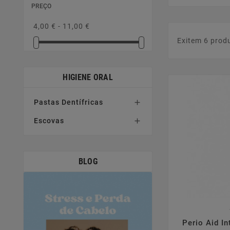
PREÇO
4,00 € - 11,00 €
Exitem 6 prod
HIGIENE ORAL
Pastas Dentífricas

Escovas

BLOG

Perio Aid I