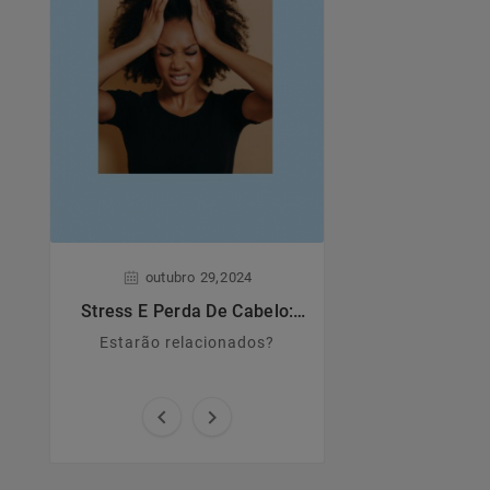
,
,
outubro
29
2024
junho
28
Stress E Perda De Cabelo:
Dermatite A
Estarão Relacionados?
Estarão relacionados?
Principais caract
causas e sin

