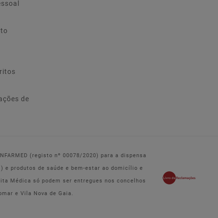
essoal
ito
ritos
ações de
 INFARMED (registo nº 00078/2020) para a dispensa
e produtos de saúde e bem-estar ao domicílio e
eita Médica só podem ser entregues nos concelhos
omar e Vila Nova de Gaia.