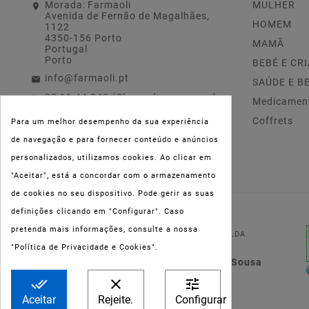
Morada:
Farmaoli
MULHER
Avenida de Fernão de Magalhães,
HOMEM
1122
4350-156 Porto
MAMÃ
Portugal
Porto
BEBÉ E CR
info@farmaoli.pt
SAÚDE E B
22 11 44 343 (Chamada para a rede
Medicamen
fixa nacional)
Coffrets
Para um melhor desempenho da sua experiência
de navegação e para fornecer conteúdo e anúncios
personalizados, utilizamos cookies. Ao clicar em
"Aceitar", está a concordar com o armazenamento
de cookies no seu dispositivo. Pode gerir as suas
definições clicando em "Configurar". Caso
NIPC:
515 801 216
pretenda mais informações, consulte a nossa
FARMAOLI, Soc. Unip. LDA
"Política de Privacidade e Cookies".
Dir. Técnica: Lígia de Sousa
Teixeira
done_all
clear
tune
Aceitar
Rejeite.
Configurar