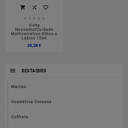








Vichy
NeovadiolCuidado
Multicorretivo Olhos e
Lábios 15ml
Preço
28,38 €

DESTAQUES
Marcas
Cosmética Coreana
Coffrets