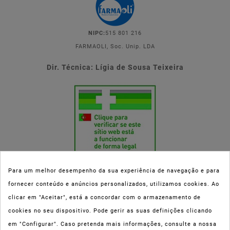
NIPC:
515 801 216
FARMAOLI, Soc. Unip. LDA
Dir. Técnica: Lígia de Sousa Teixeira
Para um melhor desempenho da sua experiência de navegação e para
fornecer conteúdo e anúncios personalizados, utilizamos cookies. Ao
Esta parafarmácia (Farmaoli) encontra-se autorizada pelo INFARMED
clicar em "Aceitar", está a concordar com o armazenamento de
(registo nº 00078/2020) para a dispensa de Medicamentos Não
cookies no seu dispositivo. Pode gerir as suas definições clicando
Sujeitos a Receita Médica (MNSRM) e produtos de saúde e bem-estar
em "Configurar". Caso pretenda mais informações, consulte a nossa