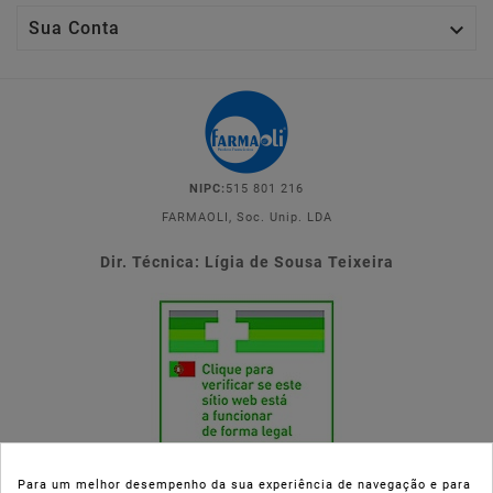

Sua Conta
NIPC:
515 801 216
FARMAOLI, Soc. Unip. LDA
Dir. Técnica: Lígia de Sousa Teixeira
Para um melhor desempenho da sua experiência de navegação e para