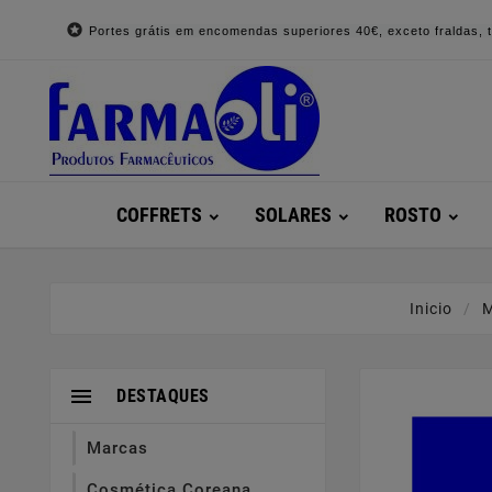

Portes grátis em encomendas superiores 40€, exceto fraldas, to
COFFRETS
SOLARES
ROSTO
Inicio

DESTAQUES
Marcas
Cosmética Coreana