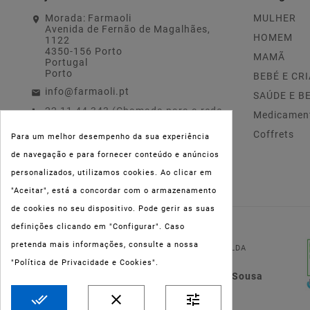
Morada:
Farmaoli
MULHER
Avenida de Fernão de Magalhães,
HOMEM
1122
4350-156 Porto
MAMÃ
Portugal
Porto
BEBÉ E CR
info@farmaoli.pt
SAÚDE E B
22 11 44 343 (Chamada para a rede
Medicamen
fixa nacional)
Coffrets
Para um melhor desempenho da sua experiência
de navegação e para fornecer conteúdo e anúncios
personalizados, utilizamos cookies. Ao clicar em
"Aceitar", está a concordar com o armazenamento
de cookies no seu dispositivo. Pode gerir as suas
definições clicando em "Configurar". Caso
NIPC:
515 801 216
pretenda mais informações, consulte a nossa
FARMAOLI, Soc. Unip. LDA
"Política de Privacidade e Cookies".
Dir. Técnica: Lígia de Sousa
Teixeira
done_all
clear
tune