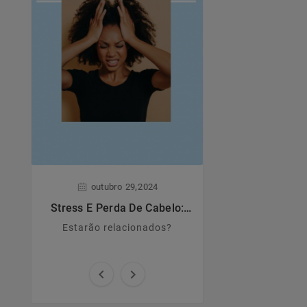
,
,
outubro
29
2024
junho
28
Stress E Perda De Cabelo:
Dermatite A
Estarão Relacionados?
Estarão relacionados?
Principais caract
causas e sin

