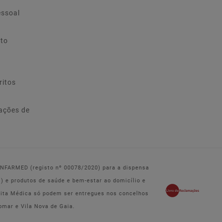
essoal
ito
ritos
ações de
 INFARMED (registo nº 00078/2020) para a dispensa
e produtos de saúde e bem-estar ao domicílio e
eita Médica só podem ser entregues nos concelhos
omar e Vila Nova de Gaia.