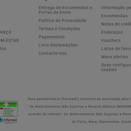
Entrega de Encomendas e
Informação p
Portes de Envio
Encomendas
Política de Privacidade
Notas de créd
Termos e Condições
IANÇA
Endereços
Pagamentos
EM-ESTAR
Vouchers
Livro Reclamações
tos
Listas de favo
Contacte-nos
Meus alertas
Suas configur
cookies
Esta parafarmácia (Farmaoli) encontra-se autorizada pelo
de Medicamentos Não Sujeitos a Receita Médica (MNSRM) 
através da internet. Os Medicamentos Não Sujeitos a Rec
do Porto, Maia, Matosinhos, Gond