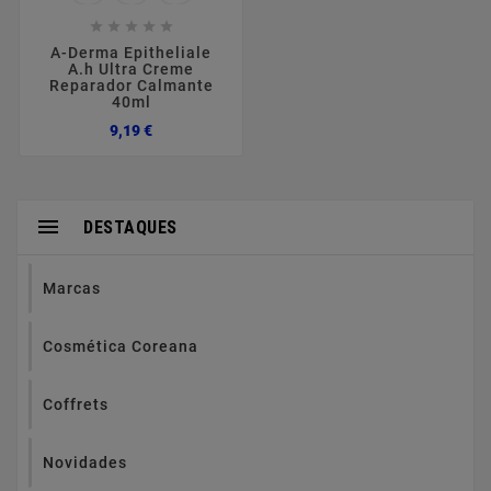





A-Derma Epitheliale
A.h Ultra Creme
Reparador Calmante
40ml
Preço
9,19 €

DESTAQUES
Marcas
Cosmética Coreana
Coffrets
Novidades