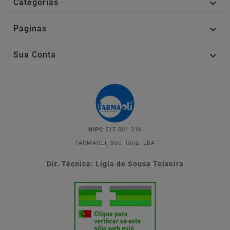

Categorias

Paginas

Sua Conta
NIPC:
515 801 216
FARMAOLI, Soc. Unip. LDA
Dir. Técnica: Lígia de Sousa Teixeira