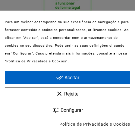
Para um melhor desempenho da sua experiência de navegação e para
fornecer conteúdo e anúncios personalizados, utilizamos cookies. Ao
Esta parafarmácia (Farmaoli) encontra-se autorizada pelo INFARMED
clicar em "Aceitar", está a concordar com o armazenamento de
(registo nº 00078/2020) para a dispensa de Medicamentos Não
cookies no seu dispositivo. Pode gerir as suas definições clicando
Sujeitos a Receita Médica (MNSRM) e produtos de saúde e bem-estar
em "Configurar". Caso pretenda mais informações, consulte a nossa
ao domicílio e através da internet. Os Medicamentos Não Sujeitos a
"Política de Privacidade e Cookies".
Receita Médica só podem ser entregues nos concelhos do Porto,
Maia, Matosinhos, Gondomar e Vila Nova de Gaia.
done_all
Aceitar
clear
Rejeite.
tune
Configurar
© 2022 - Farmaoli - Soc. Uni. Lda
Política de Privacidade e Cookies