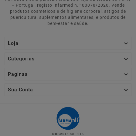
– Portugal, registo Infarmed n.º 00078/2020. Vende
produtos cosméticos e de higiene corporal, artigos de
puericultura, suplementos alimentares, e produtos de
bem-estar e saúde.

Loja

Categorias

Paginas

Sua Conta
NIPC:
515 801 216