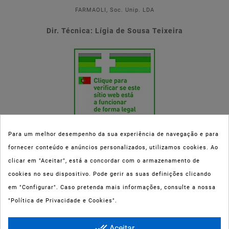
FARMAOLI, Soc. Unip. LDA
Dir. Técnica: Lígia de Sousa Teixeira
Para um melhor desempenho da sua experiência de navegação e para
fornecer conteúdo e anúncios personalizados, utilizamos cookies. Ao
Esta parafarmácia (Farmaoli) encontra-se autorizada pelo INFARMED
clicar em "Aceitar", está a concordar com o armazenamento de
(registo nº 00078/2020) para a dispensa de Medicamentos Não
cookies no seu dispositivo. Pode gerir as suas definições clicando
Sujeitos a Receita Médica (MNSRM) e produtos de saúde e bem-estar
em "Configurar". Caso pretenda mais informações, consulte a nossa
ao domicílio e através da internet. Os Medicamentos Não Sujeitos a
"Política de Privacidade e Cookies".
Receita Médica só podem ser entregues nos concelhos do Porto,
Maia, Matosinhos, Gondomar e Vila Nova de Gaia.
done_all
Aceitar