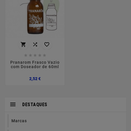








Pranarom Frasco Vazio
com Doseador de 60ml
Preço
2,52 €

DESTAQUES
Marcas