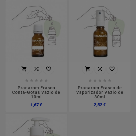
















Pranarom Frasco
Pranarom Frasco de
Conta-Gotas Vazio de
Vaporizador Vazio de
10ml
30ml
Preço
Preço
1,67 €
2,52 €