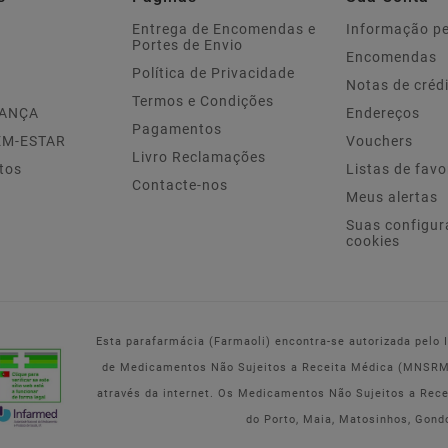
Entrega de Encomendas e
Informação p
Portes de Envio
Encomendas
Política de Privacidade
Notas de créd
Termos e Condições
IANÇA
Endereços
Pagamentos
EM-ESTAR
Vouchers
Livro Reclamações
tos
Listas de favo
Contacte-nos
Meus alertas
Suas configur
cookies
Esta parafarmácia (Farmaoli) encontra-se autorizada pelo
de Medicamentos Não Sujeitos a Receita Médica (MNSRM) 
através da internet. Os Medicamentos Não Sujeitos a Rec
do Porto, Maia, Matosinhos, Gond