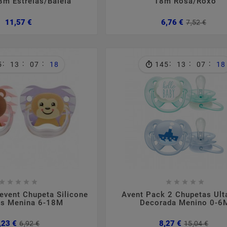
8m Estrelas/Baleia
18m Rosa/Roxo
Preço
Preç
Preç
11,57 €
6,76 €
7,52 €
norm
:
:
:
:
:
:
5
13
07
17
145
13
07
17

















event Chupeta Silicone
Avent Pack 2 Chupetas Ult
is Menina 6-18M
Decorada Menino 0-6
Preço
Preço
Pre
Pre
,23 €
8,27 €
6,92 €
15,04 €