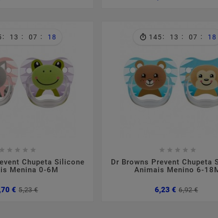
normal
nor
:
:
:
:
:
:
5
13
07
17
145
13
07
17
,
2024
março
05
2024
no
tópica
Suplementação Com
Qued
Colagénio
erísticas,
Sim ou Não?
Formulaç
tomas.
cabelo co

















event Chupeta Silicone
Dr Browns Prevent Chupeta S
is Menina 0-6M
Animais Menino 6-18
Preço
Preço
Preç
Preç
,70 €
6,23 €
5,23 €
6,92 €
normal
norm