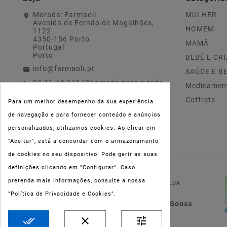
Morada:
Farmaoli
MULHER
Avenida de Fernão de Magalhães,
HOMEM
1122
4350-156 Porto
MAMÃ
Portugal
Porto
BEBÉ E CR
info@farmaoli.pt
SAÚDE E B
22 11 44 343 (Chamada para a rede
Medicamen
fixa nacional)
Coffrets
Para um melhor desempenho da sua experiência
de navegação e para fornecer conteúdo e anúncios
personalizados, utilizamos cookies. Ao clicar em
"Aceitar", está a concordar com o armazenamento
de cookies no seu dispositivo. Pode gerir as suas
definições clicando em "Configurar". Caso
NIPC:
515 801 216
pretenda mais informações, consulte a nossa
FARMAOLI, Soc. Unip. LDA
"Política de Privacidade e Cookies".
Dir. Técnica: Lígia de Sousa
Teixeira
done_all
clear
tune