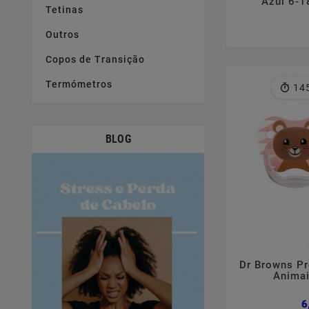
Azul 6-1
Tetinas
Outros
Copos de Transição
Termómetros
14
BLOG

Dr Browns Pr
Anima
6