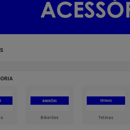
OS
ORIA
as
Biberões
Tetinas