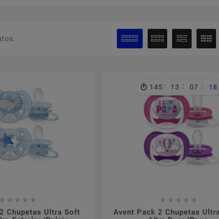
utos.
:
:
:
145
13
07
17

















2 Chupetas Ultra Soft
Avent Pack 2 Chupetas Ultra