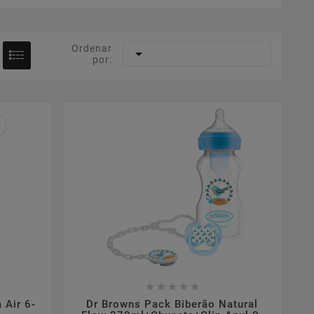
Ordenar

por:









 Air 6-
Dr Browns Pack Biberão Natural