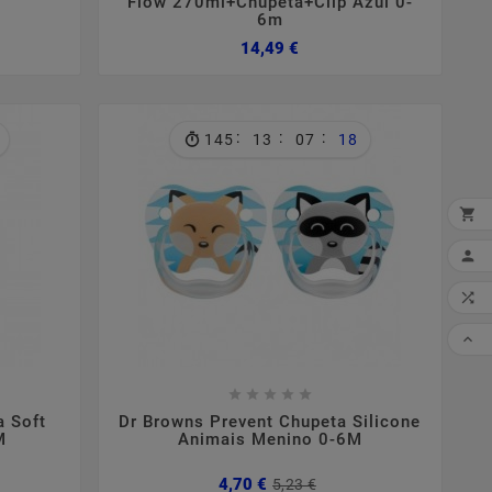
Flow 270ml+Chupeta+Clip Azul 0-
6m
o
o
Preço
14,49 €
al
:
:
:
145
13
07
17


MI

CO










a Soft
Dr Browns Prevent Chupeta Silicone
M
Animais Menino 0-6M
ço
ço
Preço
Preço
4,70 €
5,23 €