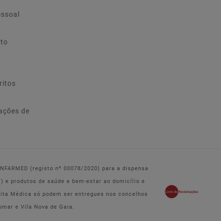
essoal
ito
ritos
ações de
 INFARMED (registo nº 00078/2020) para a dispensa
e produtos de saúde e bem-estar ao domicílio e
eita Médica só podem ser entregues nos concelhos
omar e Vila Nova de Gaia.