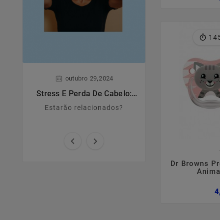
14
,
,
outubro
29
2024
junho
28
Stress E Perda De Cabelo:
Dermatite A
Estarão Relacionados?
Estarão relacionados?
Principais caract
causas e sin



Dr Browns Pr
Anima
4