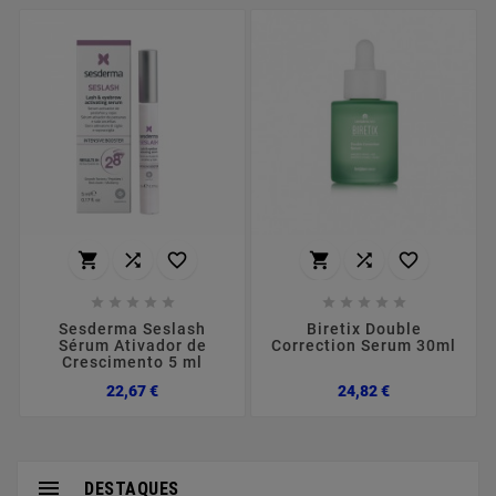
















Sesderma Seslash
Biretix Double
Sérum Ativador de
Correction Serum 30ml
Crescimento 5 ml
Preço
Preço
22,67 €
24,82 €

DESTAQUES