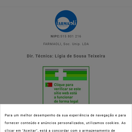
NIPC:
515 801 216
FARMAOLI, Soc. Unip. LDA
Dir. Técnica: Lígia de Sousa Teixeira
Para um melhor desempenho da sua experiência de navegação e para
fornecer conteúdo e anúncios personalizados, utilizamos cookies. Ao
Esta parafarmácia (Farmaoli) encontra-se autorizada pelo INFARMED
clicar em "Aceitar", está a concordar com o armazenamento de