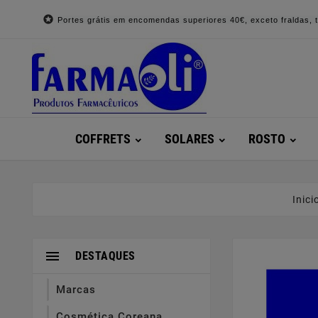

Portes grátis em encomendas superiores 40€, exceto fraldas, to
COFFRETS
SOLARES
ROSTO
Inici

DESTAQUES
Marcas
Cosmética Coreana