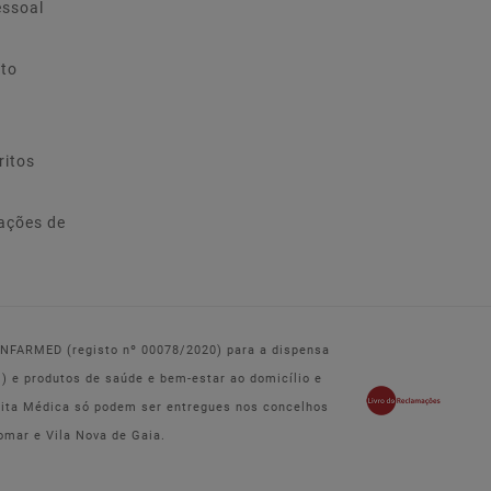
essoal
ito
ritos
ações de
 INFARMED (registo nº 00078/2020) para a dispensa
e produtos de saúde e bem-estar ao domicílio e
eita Médica só podem ser entregues nos concelhos
omar e Vila Nova de Gaia.