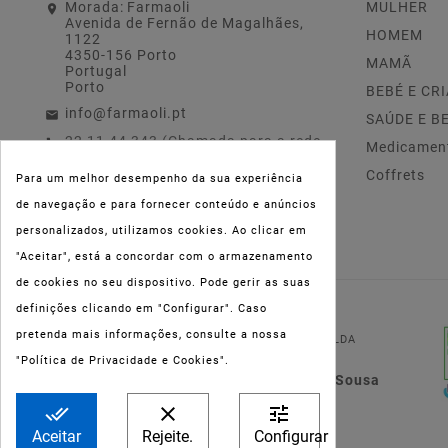
Morada:
Farmaoli
MULHER
Avenida de Fernão de Magalhães,
HOMEM
1122
4350-156 Porto
MAMÃ
Portugal
Porto
BEBÉ E CR
info@farmaoli.pt
SAÚDE E B
22 11 44 343 (Chamada para a rede
Medicamen
fixa nacional)
Coffrets
Para um melhor desempenho da sua experiência
de navegação e para fornecer conteúdo e anúncios
personalizados, utilizamos cookies. Ao clicar em
"Aceitar", está a concordar com o armazenamento
de cookies no seu dispositivo. Pode gerir as suas
definições clicando em "Configurar". Caso
NIPC:
515 801 216
pretenda mais informações, consulte a nossa
FARMAOLI, Soc. Unip. LDA
"Política de Privacidade e Cookies".
Dir. Técnica: Lígia de Sousa
Teixeira
done_all
clear
tune
Aceitar
Rejeite.
Configurar