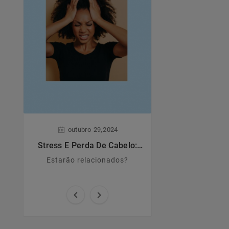
,
,
outubro
29
2024
junho
28
Stress E Perda De Cabelo:
Dermatite A
Estarão Relacionados?
Estarão relacionados?
Principais caract
causas e sin

