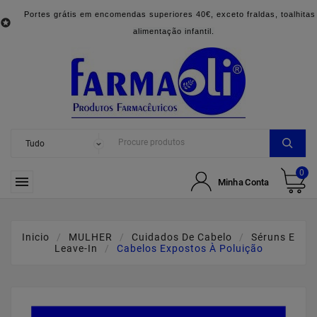
Portes grátis em encomendas superiores 40€, exceto fraldas, toalhitas

alimentação infantil.
0

Minha Conta
Inicio
MULHER
Cuidados De Cabelo
Séruns E
Leave-In
Cabelos Expostos À Poluição