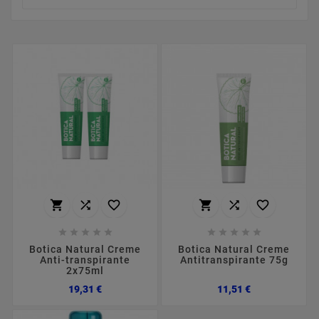
















Botica Natural Creme
Botica Natural Creme
Anti-transpirante
Antitranspirante 75g
2x75ml
Preço
Preço
19,31 €
11,51 €