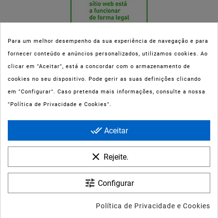
Para um melhor desempenho da sua experiência de navegação e para
fornecer conteúdo e anúncios personalizados, utilizamos cookies. Ao
Esta parafarmácia (Farmaoli) encontra-se autorizada pelo INFARMED
clicar em "Aceitar", está a concordar com o armazenamento de
(registo nº 00078/2020) para a dispensa de Medicamentos Não
cookies no seu dispositivo. Pode gerir as suas definições clicando
Sujeitos a Receita Médica (MNSRM) e produtos de saúde e bem-estar
em "Configurar". Caso pretenda mais informações, consulte a nossa
ao domicílio e através da internet. Os Medicamentos Não Sujeitos a
"Política de Privacidade e Cookies".
Receita Médica só podem ser entregues nos concelhos do Porto,
Maia, Matosinhos, Gondomar e Vila Nova de Gaia.
done_all
Aceitar
clear
Rejeite.
tune
Configurar
© 2022 - Farmaoli - Soc. Uni. Lda
Política de Privacidade e Cookies