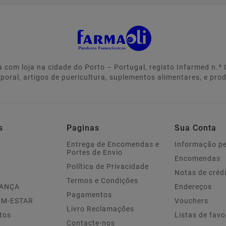
 com loja na cidade do Porto – Portugal, registo Infarmed n.
rporal, artigos de puericultura, suplementos alimentares, e pro
s
Paginas
Sua Conta
Entrega de Encomendas e
Informação p
Portes de Envio
Encomendas
Política de Privacidade
Notas de créd
Termos e Condições
IANÇA
Endereços
Pagamentos
EM-ESTAR
Vouchers
Livro Reclamações
tos
Listas de favo
Contacte-nos