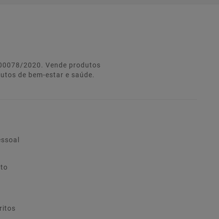
º 00078/2020. Vende produtos
dutos de bem-estar e saúde.
essoal
ito
ritos