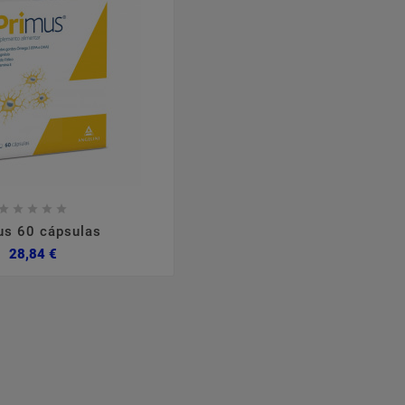








us 60 cápsulas
Preço
28,84 €