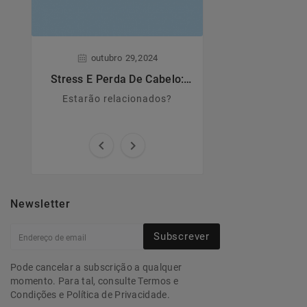
,
,
outubro
29
2024
junho
28
Stress E Perda De Cabelo:
Dermatite A
Estarão Relacionados?
Estarão relacionados?
Principais caract
causas e sin


Newsletter
Subscrever
Pode cancelar a subscrição a qualquer
momento. Para tal, consulte Termos e
Condições e Política de Privacidade.