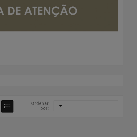
Ordenar

por: