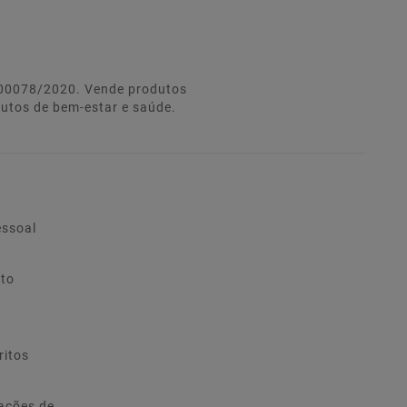
º 00078/2020. Vende produtos
dutos de bem-estar e saúde.
essoal
ito
ritos
ações de