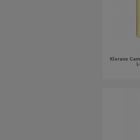

Klorane Ca
L