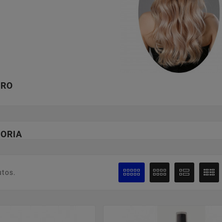
IRO
ORIA
utos.