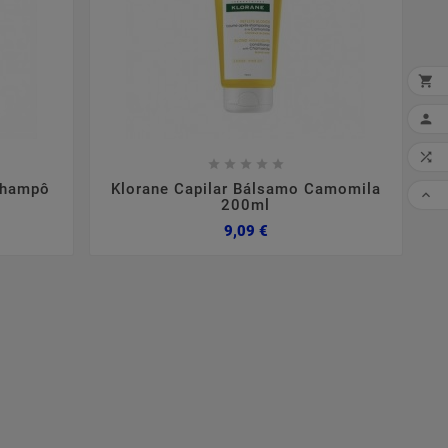


MI










CO
 Champô
Klorane Capilar Bálsamo Camomila

200ml
Preço
9,09 €