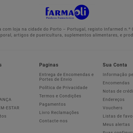
 com loja na cidade do Porto – Portugal, registo Infarmed n.
rporal, artigos de puericultura, suplementos alimentares, e pro
s
Paginas
Sua Conta
Entrega de Encomendas e
Informação p
Portes de Envio
Encomendas
Política de Privacidade
Notas de créd
Termos e Condições
IANÇA
Endereços
Pagamentos
EM-ESTAR
Vouchers
Livro Reclamações
tos
Listas de favo
Contacte-nos
Meus alertas
Suas configur