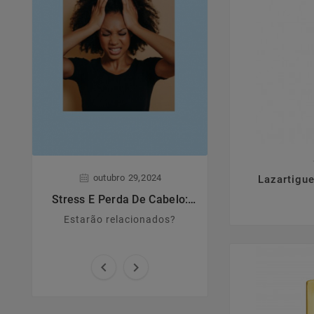

,
,
outubro
29
2024
junho
28
Lazartigu
Stress E Perda De Cabelo:
Dermatite A
Estarão Relacionados?
Estarão relacionados?
Principais caract
causas e sin

