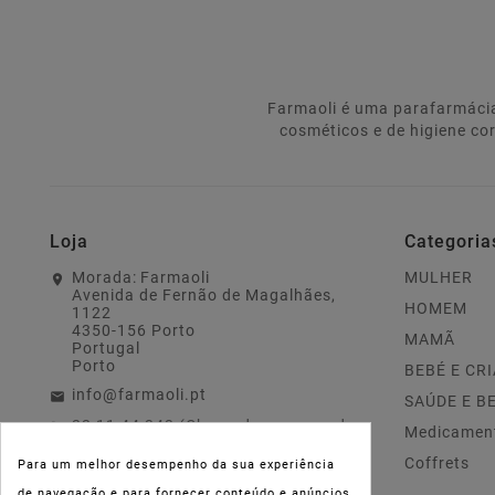
Farmaoli é uma parafarmácia
cosméticos e de higiene co
Loja
Categoria
Morada:
Farmaoli
MULHER
Avenida de Fernão de Magalhães,
HOMEM
1122
4350-156 Porto
MAMÃ
Portugal
Porto
BEBÉ E CR
info@farmaoli.pt
SAÚDE E B
22 11 44 343 (Chamada para a rede
Medicamen
fixa nacional)
Coffrets
Para um melhor desempenho da sua experiência
de navegação e para fornecer conteúdo e anúncios