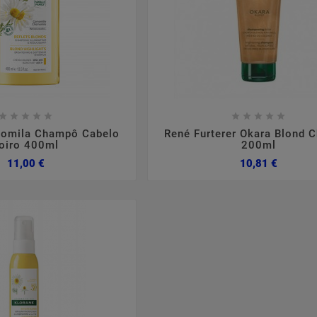

















momila Champô Cabelo
René Furterer Okara Blond
oiro 400ml
200ml
Preço
Preço
11,00 €
10,81 €