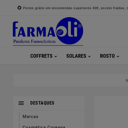

Portes grátis em encomendas superiores 40€, exceto fraldas, to
COFFRETS
SOLARES
ROSTO
I

DESTAQUES
Marcas
Cosmética Coreana