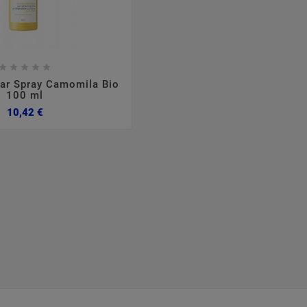








lar Spray Camomila Bio
100 ml
Preço
10,42 €