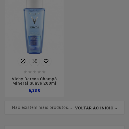








Vichy Dercos Champô
Mineral Suave 200ml
Preço
6,33 €
Não existem mais produtos...
VOLTAR AO INICIO