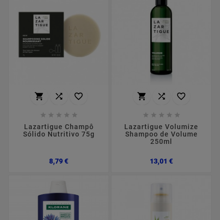
















Lazartigue Champô
Lazartigue Volumize
Sólido Nutritivo 75g
Shampoo de Volume
250ml
Preço
Preço
8,79 €
13,01 €