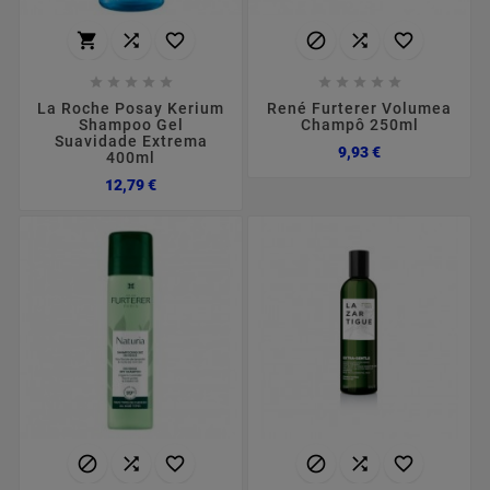
















La Roche Posay Kerium
René Furterer Volumea
Shampoo Gel
Champô 250ml
Suavidade Extrema
Preço
9,93 €
400ml
Preço
12,79 €





