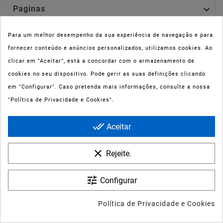

Paginas

Sua Conta
Para um melhor desempenho da sua experiência de navegação e para
fornecer conteúdo e anúncios personalizados, utilizamos cookies. Ao
clicar em "Aceitar", está a concordar com o armazenamento de
cookies no seu dispositivo. Pode gerir as suas definições clicando
em "Configurar". Caso pretenda mais informações, consulte a nossa
"Política de Privacidade e Cookies".
NIPC:
515 801 216
FARMAOLI, Soc. Unip. LDA
done_all
Aceitar
Dir. Técnica: Lígia de Sousa Teixeira
clear
Rejeite.
tune
Configurar
Política de Privacidade e Cookies