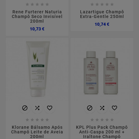










Rene Furterer Naturia
Lazartigue Champô
Champô Seco Invisível
Extra-Gentle 250ml
200ml
Preço
10,74 €
Preço
10,73 €
















Klorane Bálsamo Após
KPL Plus Pack Champô
Champô Leite de Aveia
Anti-Caspa 200 ml +
200ml
Iraltone Champô