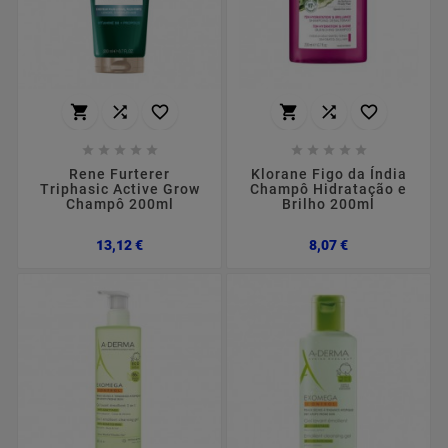
















Rene Furterer
Klorane Figo da Índia
Triphasic Active Grow
Champô Hidratação e
Champô 200ml
Brilho 200ml
Preço
Preço
13,12 €
8,07 €