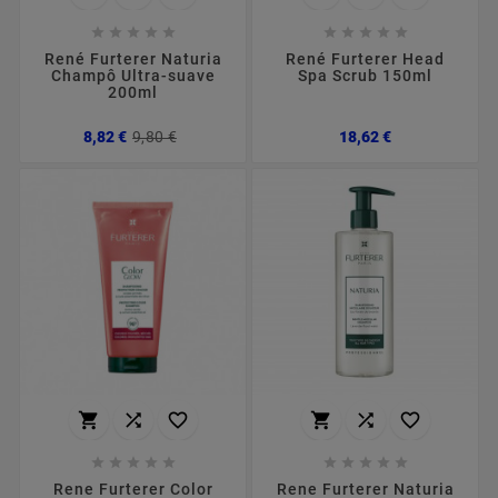










René Furterer Naturia
René Furterer Head
Champô Ultra-suave
Spa Scrub 150ml
200ml
Preço
Preço
Preço
8,82 €
9,80 €
18,62 €
normal
















Rene Furterer Color
Rene Furterer Naturia