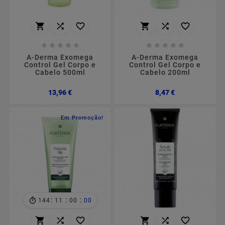
















A-Derma Exomega
A-Derma Exomega
Control Gel Corpo e
Control Gel Corpo e
Cabelo 500ml
Cabelo 200ml
Preço
Preço
13,96 €
8,47 €
Em Promoção!
:
:
:
144
10
59
58





