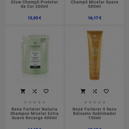
Glow Champô Protetor
Champô Micelar Suave
da Cor 200ml
500ml
Preço
Preço
12,03 €
16,17 €
















Rene Furterer Naturia
René Furterer 5 Sens
Shampoo Micelar Extra
Bálsamo Sublimador
Suave Recarga 400ml
150ml
Preço
Preço