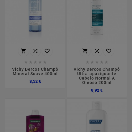
















Vichy Dercos Champô
Vichy Dercos Champô
Mineral Suave 400ml
Ultra-apaziguante
Cabelo Normal A
Preço
8,52 €
Oleoso 200ml
Preço
8,92 €