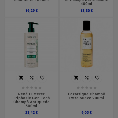
400ml
Preço
Preço
16,29 €
13,30 €
















René Furterer
Lazartigue Champô
Triphasic Gen Tech
Extra Suave 200ml
Champô Antiqueda
500ml
Preço
Preço
23,42 €
9,05 €