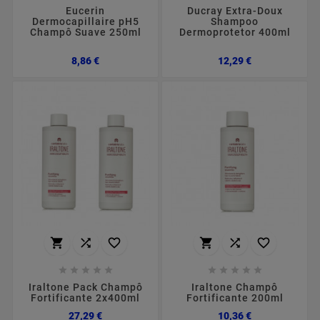
Eucerin
Ducray Extra-Doux
Dermocapillaire pH5
Shampoo
Champô Suave 250ml
Dermoprotetor 400ml
Preço
Preço
8,86 €
12,29 €
















Iraltone Pack Champô
Iraltone Champô
Fortificante 2x400ml
Fortificante 200ml
Preço
Preço
27,29 €
10,36 €