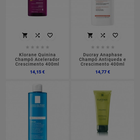
















Klorane Quinina
Ducray Anaphase
Champô Acelerador
Champô Antiqueda e
Crescimento 400ml
Crescimento 400ml
Preço
Preço
14,15 €
14,77 €