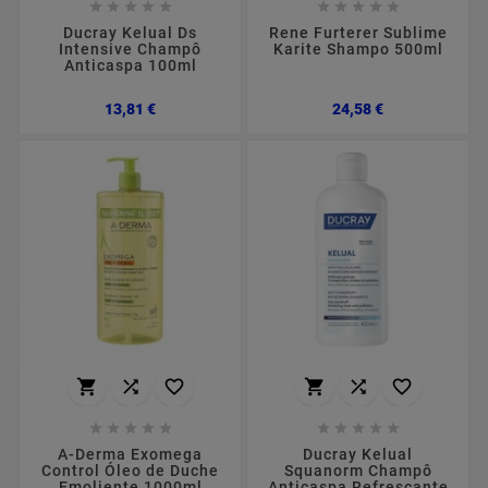










Ducray Kelual Ds
Rene Furterer Sublime
Intensive Champô
Karite Shampo 500ml
Anticaspa 100ml
Preço
Preço
13,81 €
24,58 €
















A-Derma Exomega
Ducray Kelual
Control Óleo de Duche
Squanorm Champô
Emoliente 1000ml
Anticaspa Refrescante