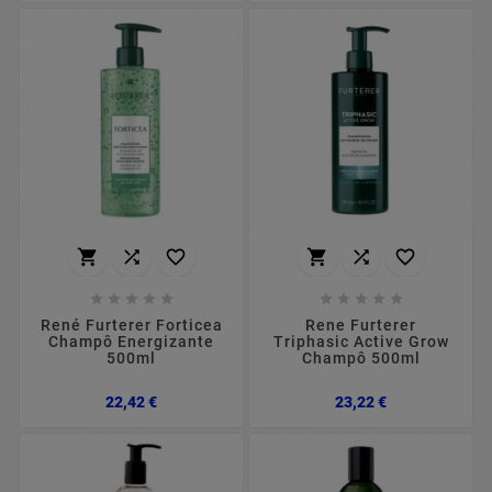
















René Furterer Forticea
Rene Furterer
Champô Energizante
Triphasic Active Grow
500ml
Champô 500ml
Preço
Preço
22,42 €
23,22 €