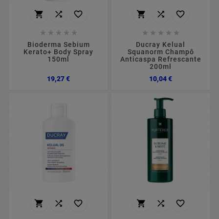
















Bioderma Sebium
Ducray Kelual
Kerato+ Body Spray
Squanorm Champô
150ml
Anticaspa Refrescante
200ml
Preço
Preço
19,27 €
10,04 €





