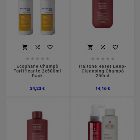
















Ecophane Champô
Iraltone Reset Deep-
Fortificante 2x500ml
Cleansing Champô
Pack
250ml
Preço
Preço
34,23 €
14,16 €