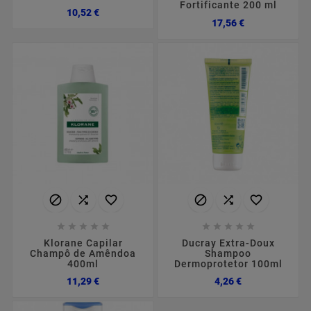
Fortificante 200 ml
Preço
10,52 €
Preço
17,56 €
















Klorane Capilar
Ducray Extra-Doux
Champô de Amêndoa
Shampoo
400ml
Dermoprotetor 100ml
Preço
Preço
11,29 €
4,26 €