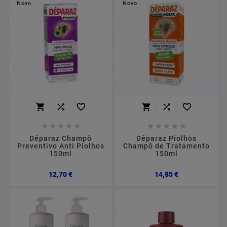
Novo
Novo
















Déparaz Champô
Déparaz Piolhos
Preventivo Anti Piolhos
Champô de Tratamento
150ml
150ml
Preço
Preço
12,70 €
14,85 €