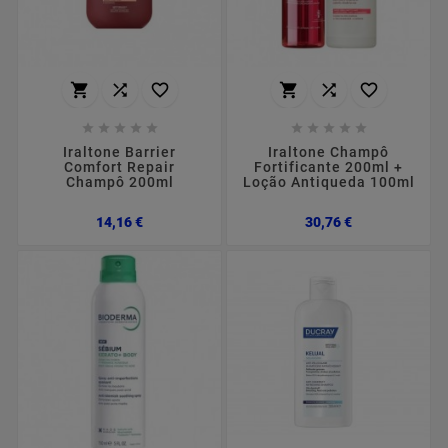
















Iraltone Barrier
Iraltone Champô
Comfort Repair
Fortificante 200ml +
Champô 200ml
Loção Antiqueda 100ml
Preço
Preço
14,16 €
30,76 €