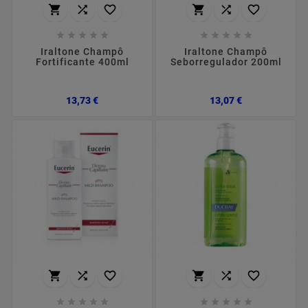
















Iraltone Champô
Iraltone Champô
Fortificante 400ml
Seborregulador 200ml
Preço
Preço
13,73 €
13,07 €















