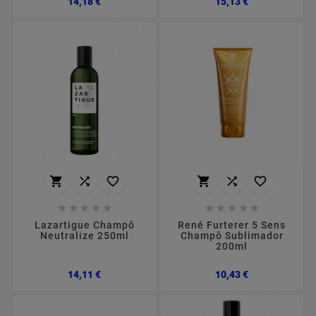
14,18 €
15,13 €
















Lazartigue Champô
René Furterer 5 Sens
Neutralize 250ml
Champô Sublimador
200ml
Preço
Preço
14,11 €
10,43 €