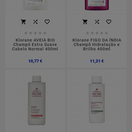
















Klorane AVEIA BIO
Klorane FIGO DA ÍNDIA
Champô Extra Suave
Champô Hidratação e
Cabelo Normal 400ml
Brilho 400ml
Preço
Preço
10,77 €
11,21 €