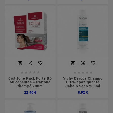
















Cistitone Pack Forte BD
Vichy Dercos Champô
60 cápsulas + Iraltone
Ultra-apaziguante
Champô 200ml
Cabelo Seco 200ml
Preço
Preço
22,40 €
8,92 €