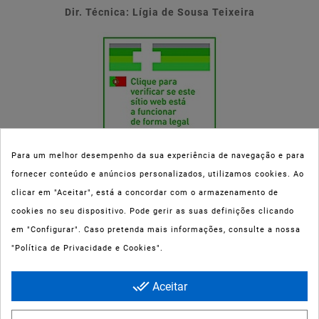
Dir. Técnica: Lígia de Sousa Teixeira
Para um melhor desempenho da sua experiência de navegação e para
fornecer conteúdo e anúncios personalizados, utilizamos cookies. Ao
Esta parafarmácia (Farmaoli) encontra-se autorizada pelo INFARMED
clicar em "Aceitar", está a concordar com o armazenamento de
(registo nº 00078/2020) para a dispensa de Medicamentos Não
cookies no seu dispositivo. Pode gerir as suas definições clicando
Sujeitos a Receita Médica (MNSRM) e produtos de saúde e bem-estar
em "Configurar". Caso pretenda mais informações, consulte a nossa
ao domicílio e através da internet. Os Medicamentos Não Sujeitos a
"Política de Privacidade e Cookies".
Receita Médica só podem ser entregues nos concelhos do Porto,
Maia, Matosinhos, Gondomar e Vila Nova de Gaia.
done_all
Aceitar