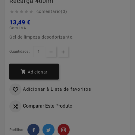
Recarga 400ml
comentário(0)





13,49 €
Com IVA
Gel de limpeza desodorizante.
Quantidade :

Adicionar
Adicionar à Lista de favoritos

Comparar Este Produto

Partilhar: