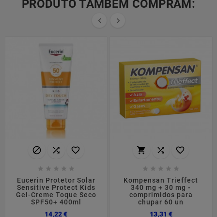
PRODUTO TAMBÉM COMPRAM:


















Eucerin Protetor Solar
Kompensan Trieffect
Sensitive Protect Kids
340 mg + 30 mg -
Gel-Creme Toque Seco
comprimidos para
SPF50+ 400ml
chupar 60 un
Preço
Preço
14,22 €
13,31 €