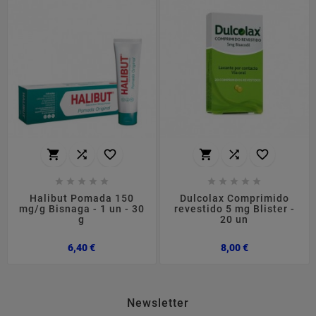
















Halibut Pomada 150
Dulcolax Comprimido
mg/g Bisnaga - 1 un - 30
revestido 5 mg Blister -
g
20 un
Preço
Preço
6,40 €
8,00 €
Newsletter