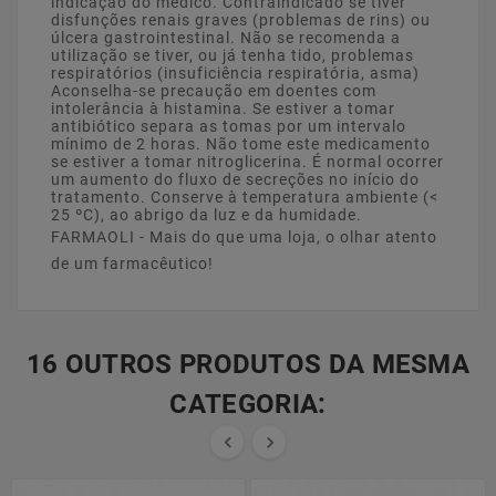
indicação do médico. Contraindicado se tiver
disfunções renais graves (problemas de rins) ou
úlcera gastrointestinal. Não se recomenda a
utilização se tiver, ou já tenha tido, problemas
respiratórios (insuficiência respiratória, asma)
Aconselha-se precaução em doentes com
intolerância à histamina. Se estiver a tomar
antibiótico separa as tomas por um intervalo
mínimo de 2 horas. Não tome este medicamento
se estiver a tomar nitroglicerina. É normal ocorrer
um aumento do fluxo de secreções no início do
tratamento. Conserve à temperatura ambiente (<
25 ºC), ao abrigo da luz e da humidade.
FARMAOLI - Mais do que uma loja, o olhar atento
de um farmacêutico!
16 OUTROS PRODUTOS DA MESMA
CATEGORIA:

