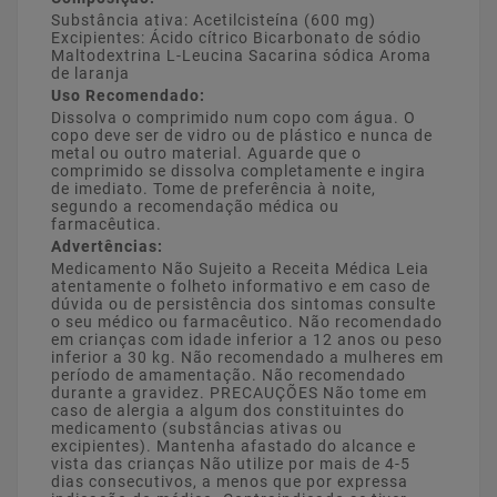
Substância ativa: Acetilcisteína (600 mg)
Excipientes: Ácido cítrico Bicarbonato de sódio
Maltodextrina L-Leucina Sacarina sódica Aroma
de laranja
Uso Recomendado:
Dissolva o comprimido num copo com água. O
copo deve ser de vidro ou de plástico e nunca de
metal ou outro material. Aguarde que o
comprimido se dissolva completamente e ingira
de imediato. Tome de preferência à noite,
segundo a recomendação médica ou
farmacêutica.
Advertências:
Medicamento Não Sujeito a Receita Médica Leia
atentamente o folheto informativo e em caso de
dúvida ou de persistência dos sintomas consulte
o seu médico ou farmacêutico. Não recomendado
em crianças com idade inferior a 12 anos ou peso
inferior a 30 kg. Não recomendado a mulheres em
período de amamentação. Não recomendado
durante a gravidez. PRECAUÇÕES Não tome em
caso de alergia a algum dos constituintes do
medicamento (substâncias ativas ou
excipientes). Mantenha afastado do alcance e
vista das crianças Não utilize por mais de 4-5
dias consecutivos, a menos que por expressa