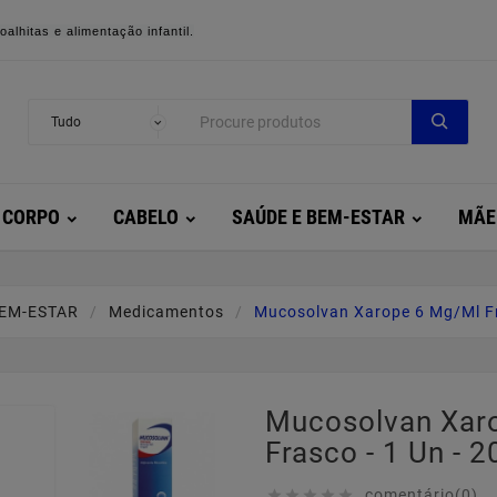
alhitas e alimentação infantil.
CORPO
CABELO
SAÚDE E BEM-ESTAR
MÃE
BEM-ESTAR
Medicamentos
Mucosolvan Xarope 6 Mg/ml Fra
Mucosolvan Xar
Frasco - 1 Un - 2
comentário(0)




