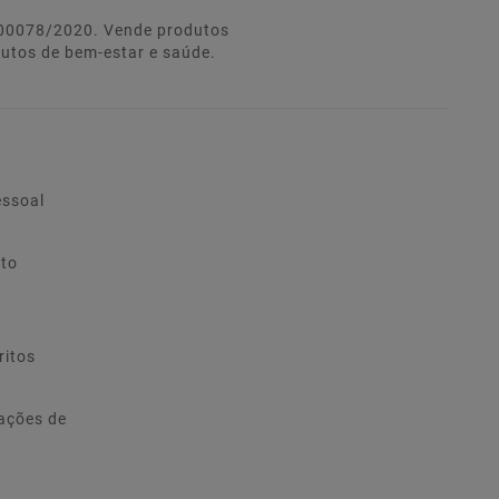
º 00078/2020. Vende produtos
dutos de bem-estar e saúde.
essoal
ito
ritos
ações de