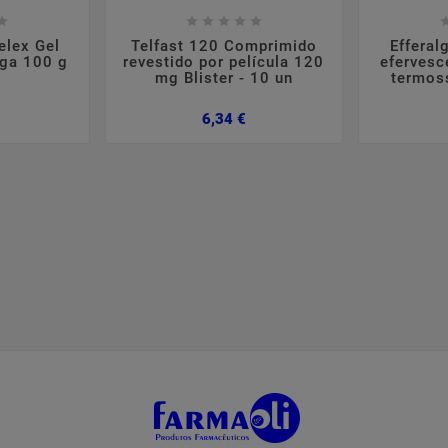













elex Gel
Telfast 120 Comprimido
Effera
aga 100 g
revestido por película 120
efervesc
mg Blister - 10 un
termos
Preço
Preço
6,34 €