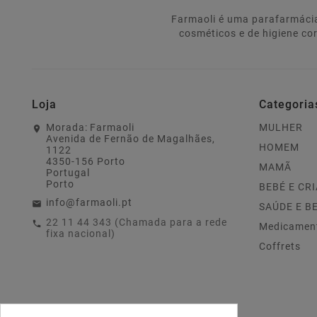
Farmaoli é uma parafarmácia
cosméticos e de higiene co
Loja
Categoria
Morada:
Farmaoli
MULHER
Avenida de Fernão de Magalhães,
HOMEM
1122
4350-156 Porto
MAMÃ
Portugal
Porto
BEBÉ E CR
info@farmaoli.pt
SAÚDE E B
22 11 44 343 (Chamada para a rede
Medicamen
fixa nacional)
Coffrets