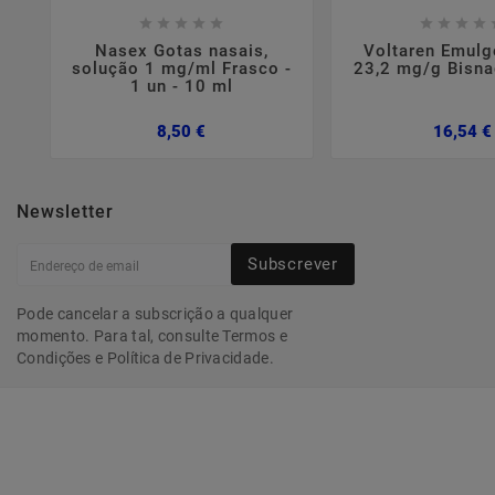















Nasex Gotas nasais,
Voltaren Emulg
solução 1 mg/ml Frasco -
23,2 mg/g Bisn
1 un - 10 ml
Preço
8,50 €
16,54 €
Newsletter
Subscrever
Pode cancelar a subscrição a qualquer
momento. Para tal, consulte Termos e
Condições e Política de Privacidade.