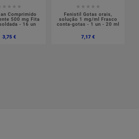

















lgan Comprimido
Fenistil Gotas orais,
ente 500 mg Fita
solução 1 mg/ml Frasco
soldada - 16 un
conta-gotas - 1 un - 20 ml
Preço
Preço
3,75 €
7,17 €