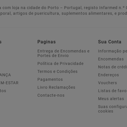
 com loja na cidade do Porto – Portugal, registo Infarmed n.
rporal, artigos de puericultura, suplementos alimentares, e pro
s
Paginas
Sua Conta
Entrega de Encomendas e
Informação p
Portes de Envio
Encomendas
Política de Privacidade
Notas de créd
Termos e Condições
IANÇA
Endereços
Pagamentos
EM-ESTAR
Vouchers
Livro Reclamações
tos
Listas de favo
Contacte-nos
Meus alertas
Suas configur
cookies