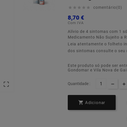
comentário(0)





8,70 €
Com IVA
Alívio de 4 sintomas com 1 só
Medicamento Não Sujeito a R
Leia atentamente o folheto i
dos sintomas consulte o seu
Este produto só pode ser ent
Gondomar e Vila Nova de Ga

Quantidade :

Adicionar