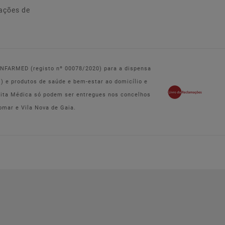
ações de
 INFARMED (registo nº 00078/2020) para a dispensa
e produtos de saúde e bem-estar ao domicílio e
eita Médica só podem ser entregues nos concelhos
omar e Vila Nova de Gaia.