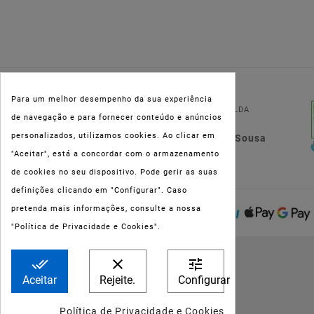
NIPC:
515 801 216
Para um melhor desempenho da sua experiência
FARMAOLI, Soc. Unip. LDA
de navegação e para fornecer conteúdo e anúncios
personalizados, utilizamos cookies. Ao clicar em
Dir. Técnica: Lígia de Sousa
"Aceitar", está a concordar com o armazenamento
Teixeira
de cookies no seu dispositivo. Pode gerir as suas
definições clicando em "Configurar". Caso
pretenda mais informações, consulte a nossa
"Política de Privacidade e Cookies".
done_all
clear
tune
Aceitar
Rejeite.
Configurar
Política de Privacidade e Cookies