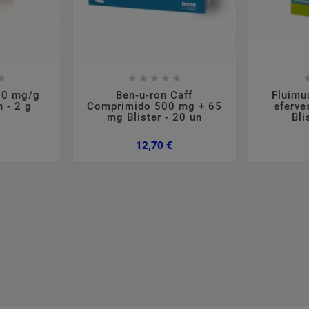













10 mg/g
Ben-u-ron Caff
Fluimu
n - 2 g
Comprimido 500 mg + 65
eferve
mg Blister - 20 un
Bli
Preço
Preço
12,70 €