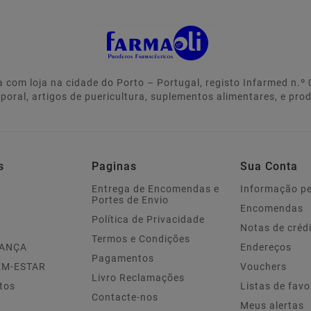
 com loja na cidade do Porto – Portugal, registo Infarmed n.
rporal, artigos de puericultura, suplementos alimentares, e pro
s
Paginas
Sua Conta
Entrega de Encomendas e
Informação p
Portes de Envio
Encomendas
Política de Privacidade
Notas de créd
Termos e Condições
IANÇA
Endereços
Pagamentos
EM-ESTAR
Vouchers
Livro Reclamações
tos
Listas de favo
Contacte-nos
Meus alertas