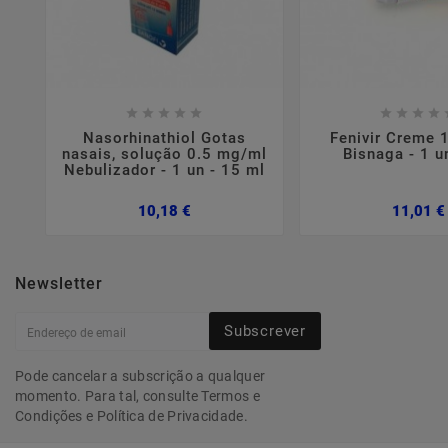















Nasorhinathiol Gotas
Fenivir Creme 
nasais, solução 0.5 mg/ml
Bisnaga - 1 u
Nebulizador - 1 un - 15 ml
Preço
10,18 €
11,01 €
Newsletter
Subscrever
Pode cancelar a subscrição a qualquer
momento. Para tal, consulte Termos e
Condições e Política de Privacidade.