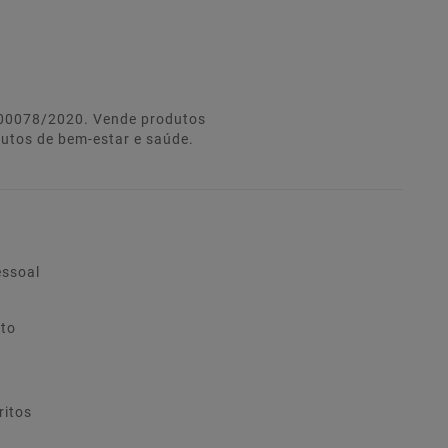
º 00078/2020. Vende produtos
dutos de bem-estar e saúde.
essoal
ito
ritos