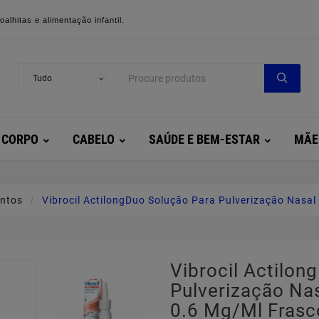
alhitas e alimentação infantil.
CORPO
CABELO
SAÚDE E BEM-ESTAR
MÃE
ntos
Vibrocil ActilongDuo Solução Para Pulverização Nasal 
Vibrocil Actilon
Pulverização Na
0.6 Mg/ml Frasco