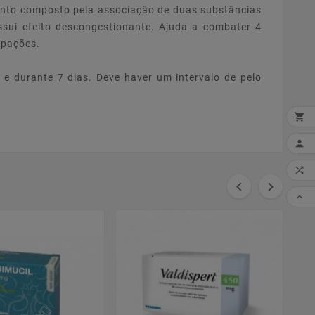
mento composto pela associação de duas substâncias
ossui efeito descongestionante. Ajuda a combater 4
ipações.
e durante 7 dias. Deve haver um intervalo de pelo


MI



CO
