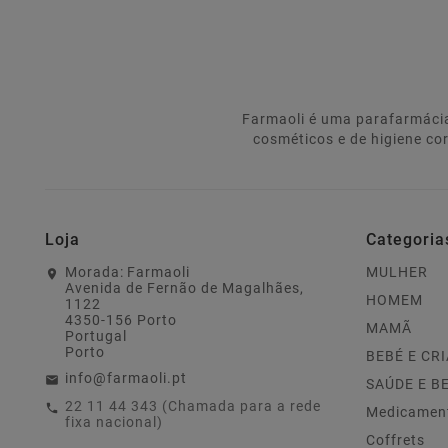
Farmaoli é uma parafarmácia
cosméticos e de higiene co
Loja
Categoria
Morada:
Farmaoli
MULHER
Avenida de Fernão de Magalhães,
HOMEM
1122
4350-156 Porto
MAMÃ
Portugal
Porto
BEBÉ E CR
info@farmaoli.pt
SAÚDE E B
22 11 44 343 (Chamada para a rede
Medicamen
fixa nacional)
Coffrets