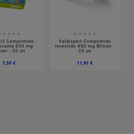

















cil Comprimido
Valdispert Comprimido
scente 600 mg
revestido 450 mg Blister -
ster - 20 un
20 un
Preço
Preço
7,55 €
11,91 €