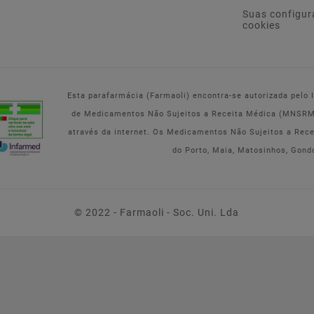
Suas configur
cookies
Esta parafarmácia (Farmaoli) encontra-se autorizada pelo
de Medicamentos Não Sujeitos a Receita Médica (MNSRM) 
através da internet. Os Medicamentos Não Sujeitos a Rec
do Porto, Maia, Matosinhos, Gond
© 2022 - Farmaoli - Soc. Uni. Lda
VIBROCIL ACTILONGDUO
SOLUÇÃO PARA
PULVERIZAÇÃO NASAL 0.5
MG/ML + 0.6 MG/ML
FRASCO - 1 UN - 10 ML