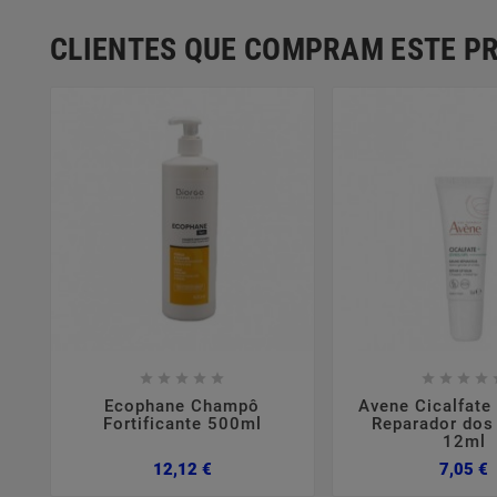
CLIENTES QUE COMPRAM ESTE 















Ecophane Champô
Avene Cicalfate
Fortificante 500ml
Reparador dos
12ml
Preço
P
12,12 €
7,05 €