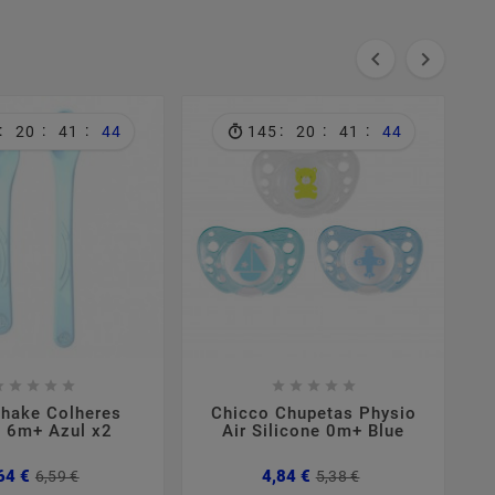


:
:
:
:
:
:
20
41
44
145
20
41
44

















shake Colheres
Chicco Chupetas Physio
s 6m+ Azul x2
Air Silicone 0m+ Blue
L
Preço
Preço
Preço
Preço
64 €
4,84 €
6,59 €
5,38 €
normal
normal