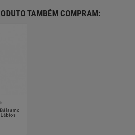
PRODUTO TAMBÉM COMPRAM:



 Bálsamo
 Lábios
reço