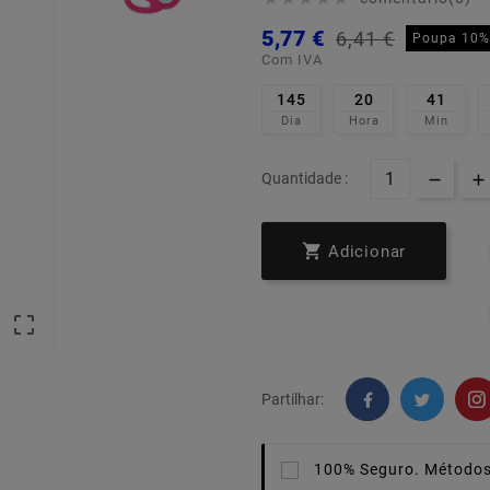
5,77 €
6,41 €
Poupa 10%
Com IVA
145
20
41
Dia
Hora
Min
Quantidade :

Adicionar

Partilhar:
100% Seguro.
Métodos