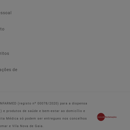
essoal
ito
ritos
ações de
 INFARMED (registo nº 00078/2020) para a dispensa
e produtos de saúde e bem-estar ao domicílio e
eita Médica só podem ser entregues nos concelhos
omar e Vila Nova de Gaia.