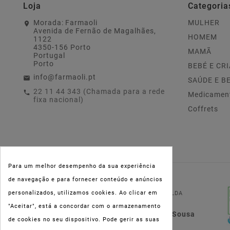
Loja
Categoria
Morada:
Farmaoli
MULHER
Avenida de Fernão de Magalhães,
HOMEM
1122
4350-156 Porto
MAMÃ
Portugal
Porto
BEBÉ E CR
info@farmaoli.pt
SAÚDE E B
22 11 44 343 (Chamada para a rede
Medicamen
fixa nacional)
Coffrets
Para um melhor desempenho da sua experiência
de navegação e para fornecer conteúdo e anúncios
NIPC:
515 801 216
personalizados, utilizamos cookies. Ao clicar em
FARMAOLI, Soc. Unip. LDA
"Aceitar", está a concordar com o armazenamento
Dir. Técnica: Lígia de Sousa
de cookies no seu dispositivo. Pode gerir as suas
Teixeira