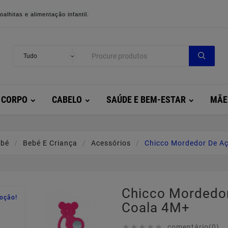
alhitas e alimentação infantil.
CORPO
CABELO
SAÚDE E BEM-ESTAR
MÃE
ebé
Bebé E Criança
Acessórios
Chicco Mordedor De A
Chicco Mordedo
oção!
Coala 4M+
comentário(0)




