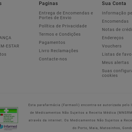
s
Paginas
Sua Conta
Entrega de Encomendas e
Informação p
Portes de Envio
Encomendas
Política de Privacidade
Notas de créd
Termos e Condições
IANÇA
Endereços
Pagamentos
EM-ESTAR
Vouchers
Livro Reclamações
tos
Listas de favo
Contacte-nos
Meus alertas
Suas configur
cookies
Esta parafarmácia (Farmaoli) encontra-se autorizada pelo
de Medicamentos Não Sujeitos a Receita Médica (MNSRM) 
através da internet. Os Medicamentos Não Sujeitos a Rec
do Porto, Maia, Matosinhos, Gond