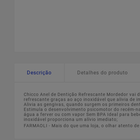
Descrição
Detalhes do produto
Chicco Anel de Dentição Refrescante Mordedor vai d
refrescante graças ao aço inoxidável que alivia de
Alivia as gengivas, quando surgem os primeiros dent
Estimula o desenvolvimento psicomotor do recém-nasc
água a ferver ou com vapor Sem BPA Ideal para bebés
inoxidável proporciona um alívio imediato;
FARMAOLI - Mais do que uma loja, o olhar atento d