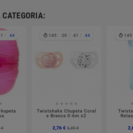
 CATEGORIA:
:
:
:
:
41
44
145
20
41
44
145













Chupeta
Twistshake Chupeta Coral
Twist
sa
e Branca 0-6m x2
Reta
Preço
Preço
Preço
Preço
2,76 €
2,
 €
6,89 €
normal
normal