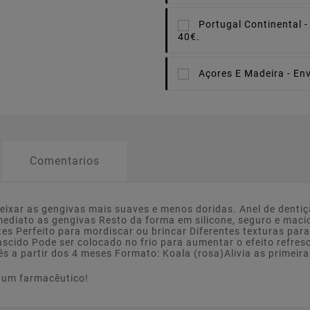
Portugal Continental -
40€.
Açores E Madeira -
Env
Comentarios
eixar as gengivas mais suaves e menos doridas. Anel de dentiç
 imediato as gengivas Resto da forma em silicone, seguro e ma
es Perfeito para mordiscar ou brincar Diferentes texturas para
ido Pode ser colocado no frio para aumentar o efeito refrescan
 a partir dos 4 meses Formato: Koala (rosa)Alivia as primeira
e um farmacêutico!