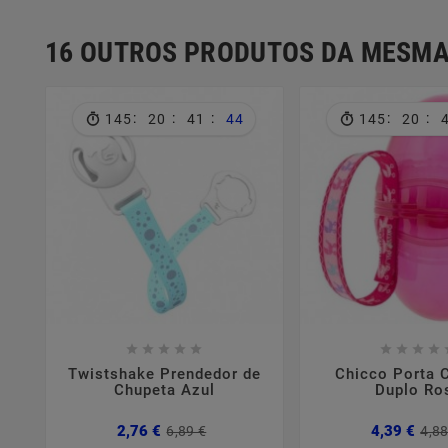
16 OUTROS PRODUTOS DA MESMA
:
:
:
:
:
145
20
41
44
145
20















Twistshake Prendedor de
Chicco Porta 
Chupeta Azul
Duplo Ro
Preço
Preço
2,76 €
4,39 €
6,89 €
4,88
normal