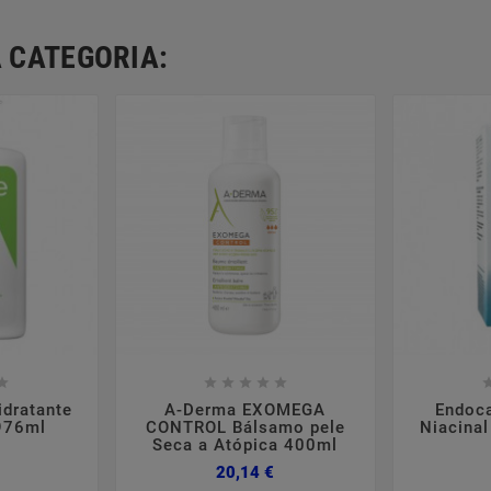
 CATEGORIA:













dratante
A-Derma EXOMEGA
Endoca
976ml
CONTROL Bálsamo pele
Niacina
Seca a Atópica 400ml
Preço
Preço
20,14 €