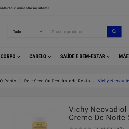
alhitas e alimentação infantil.
CORPO
CABELO
SAÚDE E BEM-ESTAR
MÃE
O Rosto
Pele Seca Ou Desidratada Rosto
Vichy Neovadi
Vichy Neovadio
Creme De Noite
comentário(0)




