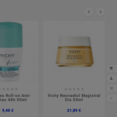




MI


















eo Roll-on Anti-
Vichy Neovadiol Magistral
CO

has 48h 50ml
Dia 50ml
Preço
Preço
9,40 €
21,89 €