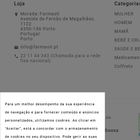
Loja
Categoria
Morada:
Farmaoli
MULHER
Avenida de Fernão de Magalhães,
HOMEM
1122
4350-156 Porto
MAMÃ
Portugal
Porto
BEBÉ E CR
info@farmaoli.pt
SAÚDE E B
22 11 44 343 (Chamada para a rede
Medicamen
fixa nacional)
Coffrets
Para um melhor desempenho da sua experiência
NIPC:
515 801 216
de navegação e para fornecer conteúdo e anúncios
FARMAOLI, Soc. Unip. LDA
personalizados, utilizamos cookies. Ao clicar em
"Aceitar", está a concordar com o armazenamento
Dir. Técnica: Lígia de Sousa
de cookies no seu dispositivo. Pode gerir as suas
Teixeira