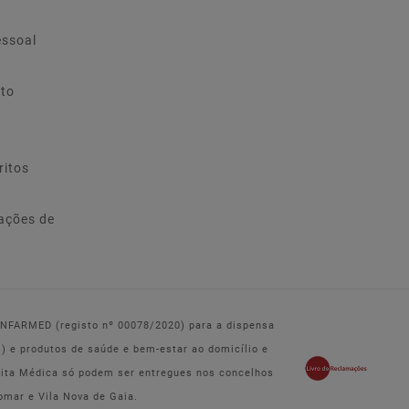
essoal
ito
ritos
ações de
 INFARMED (registo nº 00078/2020) para a dispensa
e produtos de saúde e bem-estar ao domicílio e
eita Médica só podem ser entregues nos concelhos
omar e Vila Nova de Gaia.