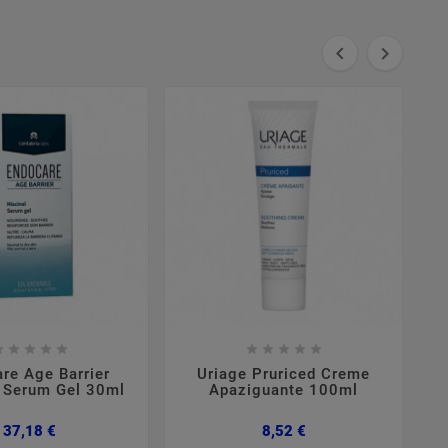



















re Age Barrier
Uriage Pruriced Creme
E
l Serum Gel 30ml
Apaziguante 100ml
Preço
Preço
37,18 €
8,52 €