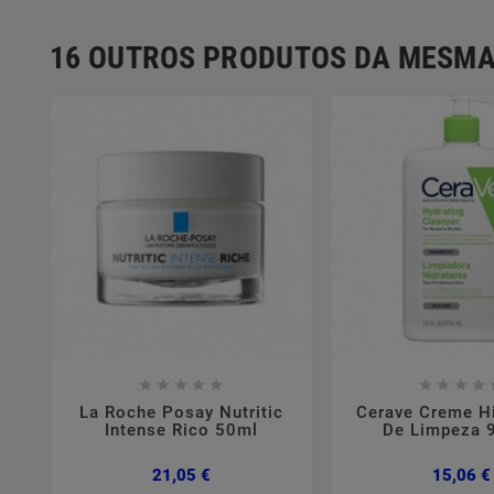
16 OUTROS PRODUTOS DA MESMA















La Roche Posay Nutritic
Cerave Creme Hi
Intense Rico 50ml
De Limpeza 
Preço
21,05 €
15,06 €