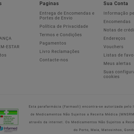
s
Paginas
Sua Conta
Entrega de Encomendas e
Informação p
Portes de Envio
Encomendas
Política de Privacidade
Notas de créd
Termos e Condições
IANÇA
Endereços
Pagamentos
EM-ESTAR
Vouchers
Livro Reclamações
tos
Listas de favo
Contacte-nos
Meus alertas
Suas configur
cookies
Esta parafarmácia (Farmaoli) encontra-se autorizada pelo
de Medicamentos Não Sujeitos a Receita Médica (MNSRM) 
através da internet. Os Medicamentos Não Sujeitos a Rec
do Porto, Maia, Matosinhos, Gond