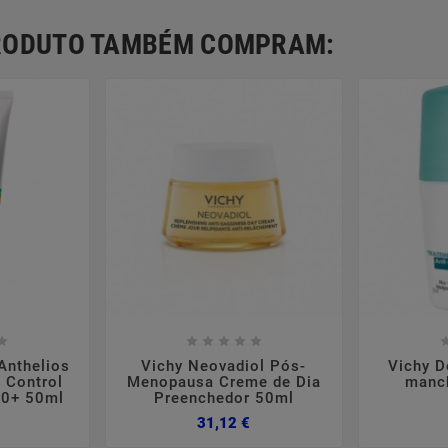
PRODUTO TAMBÉM COMPRAM:













Anthelios
Vichy Neovadiol Pós-
Vichy D
 Control
Menopausa Creme de Dia
manc
50+ 50ml
Preenchedor 50ml
Preço
Preço
31,12 €