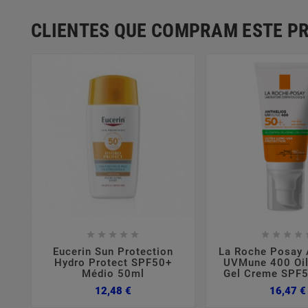
CLIENTES QUE COMPRAM ESTE 















Eucerin Sun Protection
La Roche Posay 
Hydro Protect SPF50+
UVMune 400 Oil
Médio 50ml
Gel Creme SPF
Preço
12,48 €
16,47 €